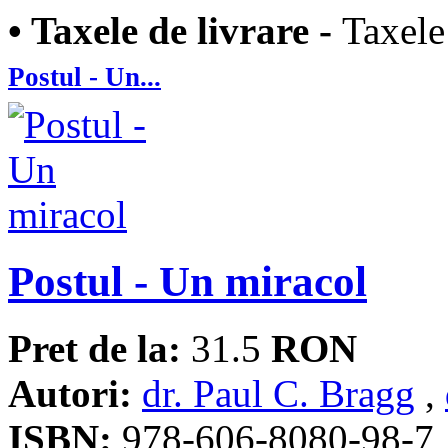
• Taxele de livrare -
Taxele
Postul - Un...
Postul - Un miracol
Pret de la:
31.5
RON
Autori:
dr. Paul C. Bragg
,
ISBN:
978-606-8080-98-7