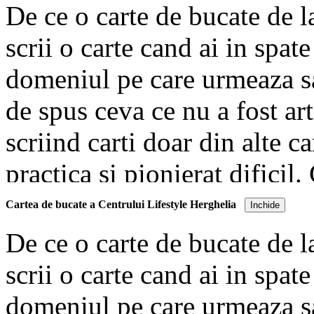
De ce o carte de bucate de 
scrii o carte cand ai in spat
domeniul pe care urmeaza sa
de spus ceva ce nu a fost art
scriind carti doar din alte ca
practica si pionierat dificil
de bucate atunci cand stii di
Cartea de bucate a Centrului Lifestyle Herghelia
Inchide
meniurile vegetariene din ea
De ce o carte de bucate de 
dincolo de ea, zeci de mii d
scrii o carte cand ai in spat
raspandirea acestor cunostint
domeniul pe care urmeaza sa