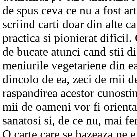
mii de oameni vor fi orientat
de spus ceva ce nu a fost art
sanatosi si, de ce nu, mai fer
scriind carti doar din alte ca
O carte care se bazeaza pe e
practica si pionierat dificil
nutritionistilor si a persona
de bucate atunci cand stii di
Lifestyle Herghel
meniurile vegetariene din ea
dincolo de ea, zeci de mii d
raspandirea acestor cunostint
mii de oameni vor fi orientat
sanatosi si, de ce nu, mai fer
O carte care se bazeaza pe e