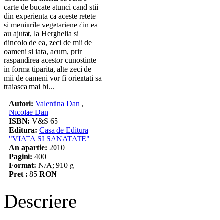
carte de bucate atunci cand stii
din experienta ca aceste retete
si meniurile vegetariene din ea
au ajutat, la Herghelia si
dincolo de ea, zeci de mii de
oameni si iata, acum, prin
raspandirea acestor cunostinte
in forma tiparita, alte zeci de
mii de oameni vor fi orientati sa
traiasca mai bi...
Autori:
Valentina Dan
,
Nicolae Dan
ISBN:
V&S 65
Editura:
Casa de Editura
"VIATA SI SANATATE"
An apartie:
2010
Pagini:
400
Format:
N/A; 910 g
Pret :
85
RON
Descriere