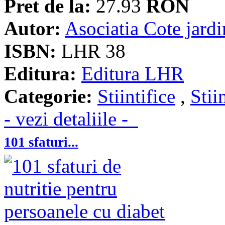
Pret de la:
27.93
RON
Autor:
Asociatia Cote jardi
ISBN:
LHR 38
Editura:
Editura LHR
Categorie:
Stiintifice
,
Stii
- vezi detaliile -
101 sfaturi...