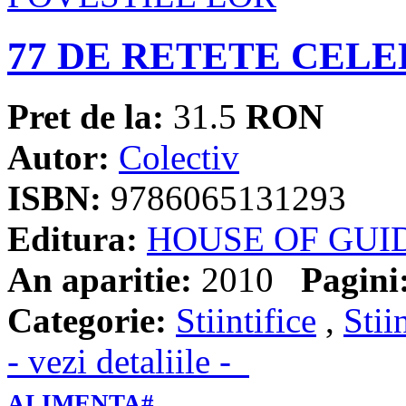
77 DE RETETE CELE
Pret de la:
31.5
RON
Autor:
Colectiv
ISBN:
9786065131293
Editura:
HOUSE OF GUI
An aparitie:
2010
Pagini
Categorie:
Stiintifice
,
Stii
- vezi detaliile -
ALIMENTA#...