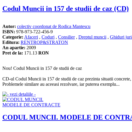
Codul Muncii in 157 de studii de caz (CD)
Autor:
colectiv coordonat de Rodica Mantescu
ISBN:
978-973-722-456-9
Categorie:
Afaceri
,
Coduri
,
Consilier
,
Dreptul muncii
,
Ghiduri juri
Editura:
RENTROP&STRATON
An apartie:
2009
Pret de la:
171.13
RON
Nou! Codul Muncii in 157 de studii de caz
CD-ul Codul Muncii in 157 de studii de caz prezinta situatii concrete, de 
Problemele similare au aceeasi rezolvare, iar puterea exemplu...
CODUL MUNCII. MODELE DE CONTR