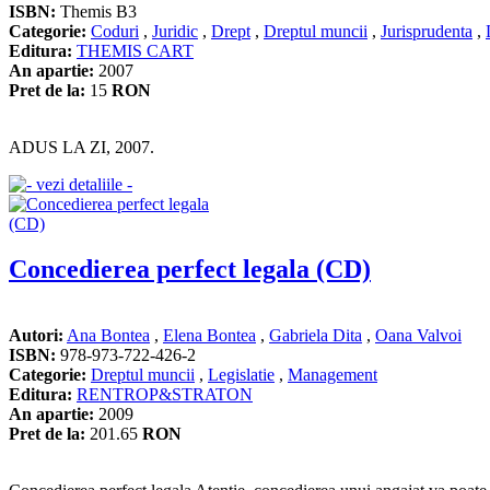
ISBN:
Themis B3
Categorie:
Coduri
,
Juridic
,
Drept
,
Dreptul muncii
,
Jurisprudenta
,
Editura:
THEMIS CART
An apartie:
2007
Pret de la:
15
RON
ADUS LA ZI, 2007.
Concedierea perfect legala (CD)
Autori:
Ana Bontea
,
Elena Bontea
,
Gabriela Dita
,
Oana Valvoi
ISBN:
978-973-722-426-2
Categorie:
Dreptul muncii
,
Legislatie
,
Management
Editura:
RENTROP&STRATON
An apartie:
2009
Pret de la:
201.65
RON