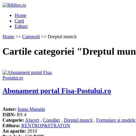
Home
Carti
Edituri
Home
>>
Categorii
>> Dreptul muncii
Cartile categoriei "Dreptul mun
Abonament portal Fisa-Postului.ro
Autor:
Ioana Manaila
ISBN:
RS 4
Categorie:
Afaceri
,
Consilier
,
Dreptul muncii
,
Formulare si modele 
Editura:
RENTROP&STRATON
An apartie:
2010