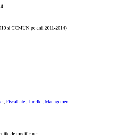
i!
3/2010 si CCMUN pe anii 2011-2014)
te
,
Fiscalitate
,
Juridic
,
Management
eniile de modificare: