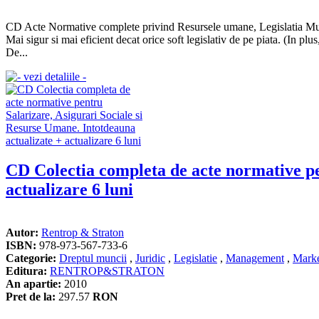
CD Acte Normative complete privind Resursele umane, Legislatia Munci
Mai sigur si mai eficient decat orice soft legislativ de pe piata. (In p
De...
CD Colectia completa de acte normative pe
actualizare 6 luni
Autor:
Rentrop & Straton
ISBN:
978-973-567-733-6
Categorie:
Dreptul muncii
,
Juridic
,
Legislatie
,
Management
,
Marke
Editura:
RENTROP&STRATON
An apartie:
2010
Pret de la:
297.57
RON