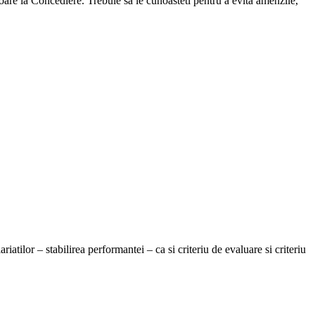
are la Concediere. Trebuie sa le cunoasteti pentru a evita amenzile,
tilor – stabilirea performantei – ca si criteriu de evaluare si criteriu