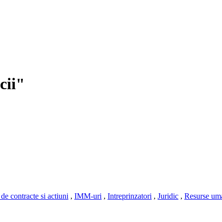
cii"
de contracte si actiuni
,
IMM-uri
,
Intreprinzatori
,
Juridic
,
Resurse um