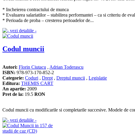
* Incheierea contractului de munca
* Evaluarea salariatilor – stabilirea performantei – ca si criteriu de eva
* Perioada de proba – cresterea perioadelor de...
Codul muncii
Autori:
Florin Ciutacu
,
Adrian Toderascu
ISBN:
978-973-170-852-2
Categorie:
Coduri
,
Drept
,
Dreptul muncii
,
Legislatie
Editura:
THEMIS CART
An apartie:
2009
Pret de la:
19.5
RON
Codul muncii cu modificarile si completarile succesive. Modele de con