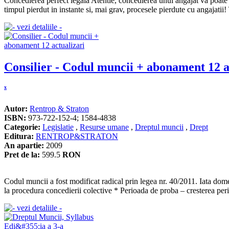
Concedierea perfect legala Atentie, concedierea unui angajat va poate
timpul pierdut in instante si, mai grav, procesele pierdute cu angajatii! T
Consilier - Codul muncii + abonament 12 a
x
Autor:
Rentrop & Straton
ISBN:
973-722-152-4; 1584-4838
Categorie:
Legislatie
,
Resurse umane
,
Dreptul muncii
,
Drept
Editura:
RENTROP&STRATON
An apartie:
2009
Pret de la:
599.5
RON
Codul muncii a fost modificat radical prin legea nr. 40/2011. Iata domen
la procedura concedierii colective * Perioada de proba – cresterea peri