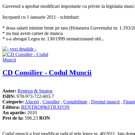
Guvernul a aprobat modificari importante cu privire la legislatia munci
Incepand cu 1 ianuarie 2011 - schimbari:
* doua salarii minime brute pe tara (Hotararea Guvernului nr. 1.19
* nu mai avem carnet de munca
* s-a abrogat Legea nr. 130/1999 nemaiexistand obl...
CD Consilier - Codul Muncii
Autor:
Rentrop & Straton
ISBN:
978-973-722-603-7
Categorie:
Afaceri
,
Consilier
,
Contabilitate
,
Dreptul muncii
,
Finan
Editura:
RENTROP&STRATON
An apartie:
2010
Pret de la:
596.23
RON
Codul muncii a fost modificat radical prin legea nr. 40/2011. Iata dom