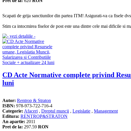
Pret de la:
620
RON
Scapati de grija sanctiunilor din partea ITM! Asigurati-va ca fisele d
Stim ca intocmirea fiselor de post este una dintre cele mai dificile si 
CD Acte Normative complete privind Resurse
luni
Autor:
Rentrop & Straton
ISBN:
978-973-722-716-4
Categorie:
Afaceri
,
Dreptul muncii
,
Legislatie
,
Management
Editura:
RENTROP&STRATON
An apartie:
2011
Pret de la:
297.59
RON