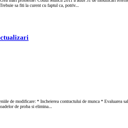
 crea mari probleme! Codul Muncii 2011 a adus 31 de modificari referito
rebuie sa fiti la curent cu faptul ca, potriv...
ctualizari
iile de modificare: * Incheierea contractului de munca * Evaluarea salaria
oadelor de proba si elimina...