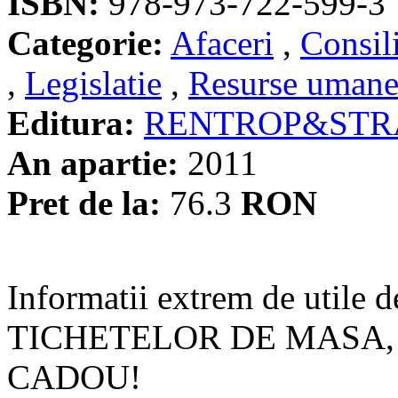
ISBN:
978-973-722-599-3
Categorie:
Afaceri
,
Consil
,
Legislatie
,
Resurse uman
Editura:
RENTROP&STR
An apartie:
2011
Pret de la:
76.3
RON
Informatii extrem de utile d
TICHETELOR DE MASA, 
CADOU!