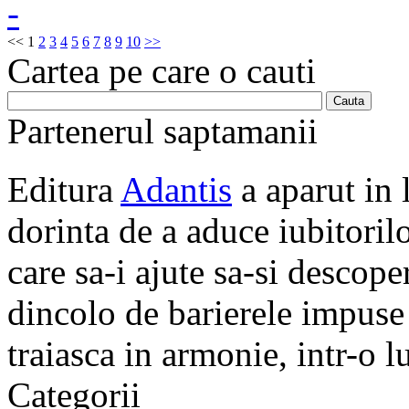
<<
1
2
3
4
5
6
7
8
9
10
>>
Cartea pe care o cauti
Partenerul saptamanii
Editura
Adantis
a aparut in 
dorinta de a aduce iubitorilo
care sa-i ajute sa-si descope
dincolo de barierele impuse 
traiasca in armonie, intr-o 
Categorii