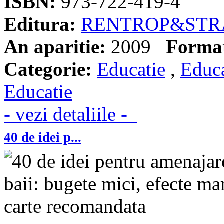
ISBN:
973-722-419-4
Editura:
RENTROP&STR
An aparitie:
2009
Forma
Categorie:
Educatie
,
Educa
Educatie
- vezi detaliile -
40 de idei p...