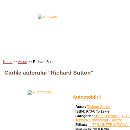
Home
Carti
Edituri
Home
>>
Autori
>> Richard Sutton
Cartile autorului "Richard Sutton"
Automobilul
Autor:
Richard Sutton
ISBN:
973-675-127-9
Categorie:
Stiinta si tehnica
,
Cult
Tehnica si tehnologii
,
Diverse
Editura:
LITERA INTERNATIONAL
Pret de la:
39.9
RON