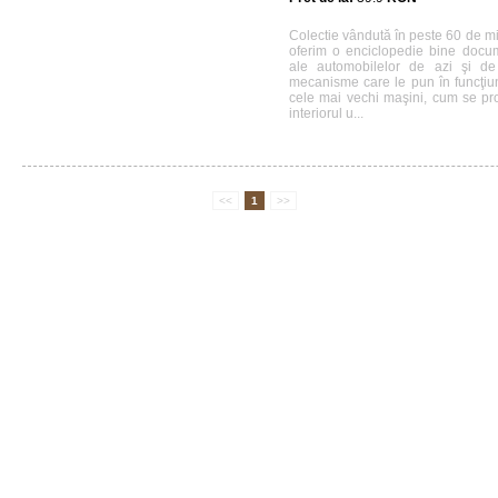
Colectie vândută în peste 60 de m
oferim o enciclopedie bine docum
ale automobilelor de azi şi de 
mecanisme care le pun în funcţiu
cele mai vechi maşini, cum se p
interiorul u...
<<
1
>>