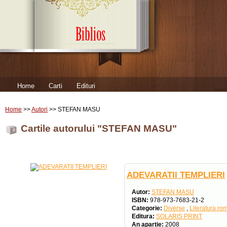
Home
Carti
Edituri
Home
>>
Autori
>> STEFAN MASU
Cartile autorului "STEFAN MASU"
ADEVARATII TEMPLIERI
Autor:
STEFAN MASU
ISBN:
978-973-7683-21-2
Categorie:
Diverse
,
Literatura r
Editura:
SOLARIS PRINT
An apartie:
2008