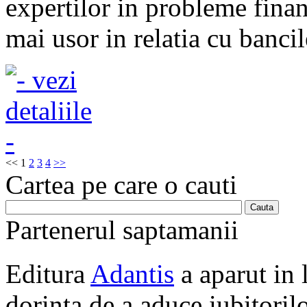
expertilor in probleme fina
mai usor in relatia cu bancil
<<
1
2
3
4
>>
Cartea pe care o cauti
Partenerul saptamanii
Editura
Adantis
a aparut in 
dorinta de a aduce iubitorilo