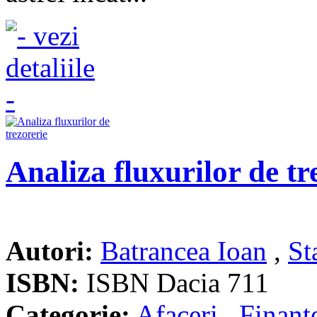
Analiza fluxurilor de tr
Autori:
Batrancea Ioan
,
St
ISBN:
ISBN Dacia 711
Categorie:
Afaceri
,
Finant