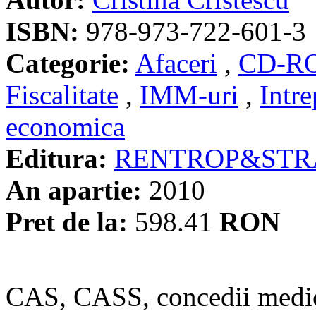
ISBN:
978-973-722-601-3
Categorie:
Afaceri
,
CD-R
Fiscalitate
,
IMM-uri
,
Intre
economica
Editura:
RENTROP&STR
An apartie:
2010
Pret de la:
598.41
RON
CAS, CASS, concedii medica