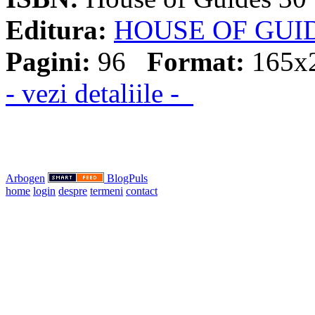
Editura:
HOUSE OF GUI
Pagini:
96
Format:
165x
- vezi detaliile -
Arbogen
BlogPuls
home
login
despre
termeni
contact