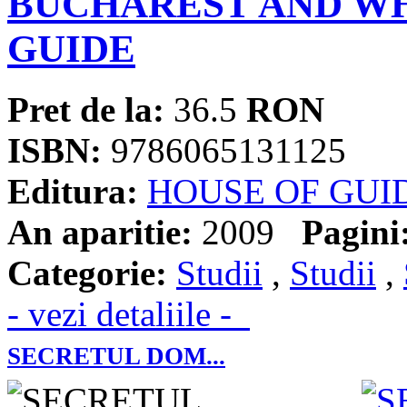
BUCHAREST AND WH
GUIDE
Pret de la:
36.5
RON
ISBN:
9786065131125
Editura:
HOUSE OF GUI
An aparitie:
2009
Pagini
Categorie:
Studii
,
Studii
,
- vezi detaliile -
SECRETUL DOM...