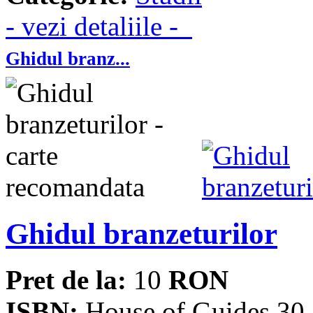
- vezi detaliile -
Ghidul branz...
Ghidul branzeturilor
Pret de la:
10
RON
ISBN:
House of Guides 30