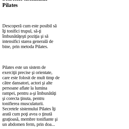
Pilates
Descoperă cum este posibil să
îţi tonifici trupul, să-ţi
îmbunătăţeşti poziţia şi să
intensifici starea generală de
bine, prin metoda Pilates.
Pilates este un sistem de
exerciţii precise şi orientate,
care este folosit de mult timp de
către dansatori, actori şi alte
persoane aflate la lumina
rampei, pentru a-şi îmbunătăţi
şi corecta ţinuta, pentru
tonifierea musculaturii.
Secretele sistemului Pilates îţi
arată cum poţi avea o ţinută
graţioasă, membre tonifiante şi
un abdomen ferm, prin doa...