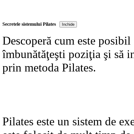
Pilates este un sistem de exer
Secretele sistemului Pilates
Inchide
este folosit de mult timp de c
Descoperă cum este posibil să
persoane aflate la lumina ra
îmbunătăţeşti poziţia şi să i
corecta ţinuta, pentru tonifi
prin metoda Pilates.
sistemului Pilates îţi arată 
membre tonifiante şi un ab
minute de exerciţii pe zi. D
ghid atractiv îţi oferă descri
Pilates este un sistem de exer