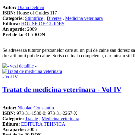
Autor:
Diana Delmar
ISBN:
House of Guides 117
Categorie:
Stiintifice
,
Diverse
,
Medicina veterinara
Editura:
HOUSE OF GUIDES
An apartie:
2009
Pret de la:
31.5
RON
Se adreseaza tuturor persoanelor care au un pui de caine sau doresc sa-si
dresarii unui pui de caine. Scrisa cu toata competenta, dar intr-un stil fo
Tratat de medicina veterinara - Vol IV
Autor:
Nicolae Constantin
ISBN:
973-31-1580-0; 973-31-2267-X
Categorie:
Tratate
,
Medicina veterinara
Editura:
EDITURA TEHNICA
An apartie:
2005
Pret de la:
39
RON