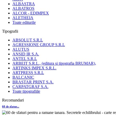
ALBASTRA
ALBATROS
ALCOR - EDIMPEX
ALETHEIA
Toate editurile
Tipografii
ABSOLUT S.R.L
AGRESSIONE GROUP S.R.L
ALUTUS
ANSID IR S.A.
ANTEL S.R.L
ARBEIT S.R.L., (editura si tipografia BRUMAR),
ARTINKS IMPEX S.R.L.
ARTPRESS S.R.L
BALCANIC
BRASTAR PRINT S.A.
CARPATGRAF S.A.
Toate tipografiile
Recomandari
60 de sfatur...