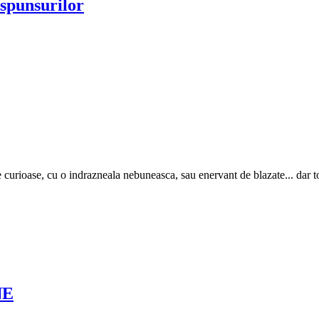
aspunsurilor
de curioase, cu o indrazneala nebuneasca, sau enervant de blazate... dar 
NE