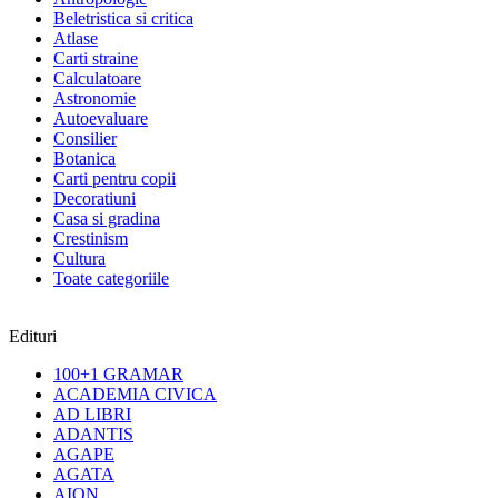
Beletristica si critica
Atlase
Carti straine
Calculatoare
Astronomie
Autoevaluare
Consilier
Botanica
Carti pentru copii
Decoratiuni
Casa si gradina
Crestinism
Cultura
Toate categoriile
Edituri
100+1 GRAMAR
ACADEMIA CIVICA
AD LIBRI
ADANTIS
AGAPE
AGATA
AION