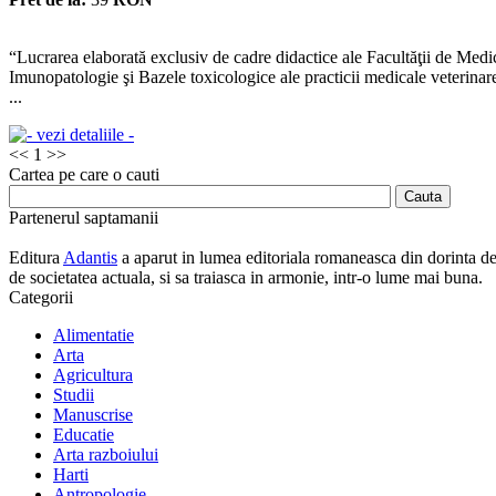
“Lucrarea elaborată exclusiv de cadre didactice ale Facultăţii de Medi
Imunopatologie şi Bazele toxicologice ale practicii medicale veterinar
...
<<
1
>>
Cartea pe care o cauti
Partenerul saptamanii
Editura
Adantis
a aparut in lumea editoriala romaneasca din dorinta de a
de societatea actuala, si sa traiasca in armonie, intr-o lume mai buna.
Categorii
Alimentatie
Arta
Agricultura
Studii
Manuscrise
Educatie
Arta razboiului
Harti
Antropologie