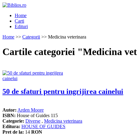
Home
Carti
Edituri
Home
>>
Categorii
>> Medicina veterinara
Cartile categoriei "Medicina ve
50 de sfaturi pentru ingrijirea cainelui
Autor:
Arden Moore
ISBN:
House of Guides 115
Categorie:
Diverse
,
Medicina veterinara
Editura:
HOUSE OF GUIDES
Pret de la:
14
RON