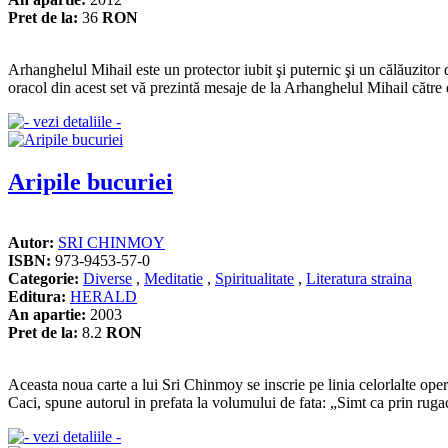
Pret de la:
36
RON
Arhanghelul Mihail este un protector iubit şi puternic şi un călăuzitor
oracol din acest set vă prezintă mesaje de la Arhanghelul Mihail cătr
Aripile bucuriei
Autor:
SRI CHINMOY
ISBN:
973-9453-57-0
Categorie:
Diverse
,
Meditatie
,
Spiritualitate
,
Literatura straina
Editura:
HERALD
An apartie:
2003
Pret de la:
8.2
RON
Aceasta noua carte a lui Sri Chinmoy se inscrie pe linia celorlalte ope
Caci, spune autorul in prefata la volumului de fata: „Simt ca prin rugaci