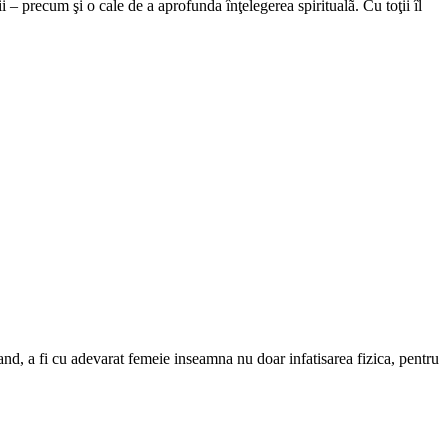
ţii – precum şi o cale de a aprofunda înţelegerea spiritualã. Cu toţii îl
 rand, a fi cu adevarat femeie inseamna nu doar infatisarea fizica, pentru