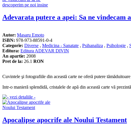
Adevarata putere a apei: Sa ne vindecam ai
Autor:
Masaru Emoto
ISBN:
978-973-88591-0-4
Categorie:
Diverse
,
Medicina - Sanatate
,
Psihanaliza
,
Psihologie
,
S
Editura:
Editura ADEVAR DIVIN
An apartie:
2008
Pret de la:
26.1
RON
Cuvintele şi fotografiile din această carte ne oferă putere tămăduitoare 
Intr-o manieră splendidă, cristalele de apă din această carte vă prezintă
Apocalipse apocrife ale Noului Testament