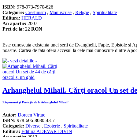
ISBN:
978-973-7970-626
Categorie:
Crestinism
,
Manuscrise
,
Religie
,
Spiritualitate
Editura:
HERALD
An apartie:
2007
Pret de la:
22
RON
Este cunoscuta existenta unei serii de Evanghelii, Fapte, Epistole si Ap
noastre. Cartea de fata ofera accesul la cele mai cunoscute dintre Apoca
Arhanghelul Mihail. Cărţi oracol Un set de 
Răspunsuri şi Protecţie de la Arhanghelul Mihail!
Autor:
Doreen Virtue
ISBN:
978-606-8080-43-7
Categorie:
Diverse
,
Ezoterie
,
Spiritualitate
Editura:
Editura ADEVAR DIVIN
An apartie:
2012