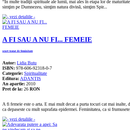
“În multe tradiţii spirituale ale lumii, mai ales în etapa lor de maturitat
simţim pe Dumnezeu, simţim natura divinã, simţim Spir...
A FI SAU A NU FI... FEMEIE
scurt tratat de feminitate
Autor:
Lidia Butu
ISBN:
978-606-92318-0-7
Categorie:
Spiritualitate
Editura:
ADANTIS
An apartie:
2010
Pret de la:
26
RON
A fi femeie este o arta. E mai mult decat a purta tocuri cat mai inalte, 
ca depaseste cu mult suprafata epidermei. Feminitatea, ca si frumusetea, 