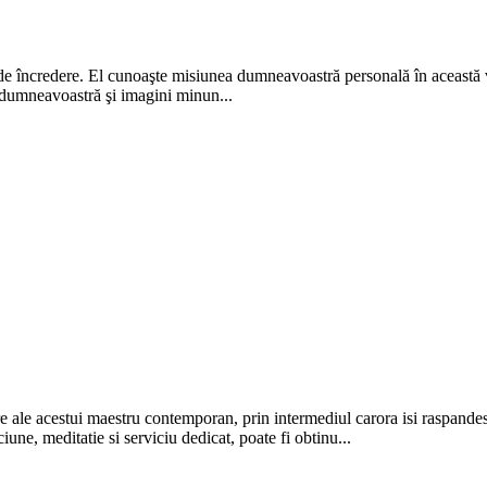
 de încredere. El cunoaşte misiunea dumneavoastră personală în această vi
e dumneavoastră şi imagini minun...
re ale acestui maestru contemporan, prin intermediul carora isi raspandest
une, meditatie si serviciu dedicat, poate fi obtinu...