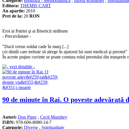
Categorie:
Biografii - Memorialistica
,
Istoria Romaniei
,
Spiritualitat
Editura:
THEMIS CART
An apartie:
2010
Pret de la:
20
RON
Eroi ai Patriei şi ai Bisericii străbune
- Precuvântare -
"Dacă vreun soldat cade în marş [...]
cei dintâi care trebuie să alerge în ajutorul lui sunt medicul şi preotul"
În aceste puţine cuvinte se poate contura rolul preotului din tranşeele 
90 de minute în Rai. O poveste adevărată d
Autori:
Don Piper
,
Cecil Murphey
ISBN:
978-606-8080-14-7
Categorie:
Diverse
,
Spiritualitate