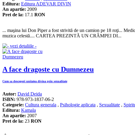
Editura:
Editura ADEVAR DIVIN
An apartie:
2009
Pret de la:
17.1
RON
... maşina lui Don Piper a fost strivită de un camion pe 18 roţi... Medic
muzica celestă.... CARTEA PREZINTĂ UN CRÂMPEI DI...
A face dragoste cu Dumnezeu
Cum sa descoperi unitatea divina prin sexualitate
Autor:
David Deida
ISBN:
978-973-1837-06-2
Categorie:
Cultura generala
,
Psihologie aplicata
,
Sexualitate
,
Spirit
Editura:
Kamala
An apartie:
2007
Pret de la:
23
RON