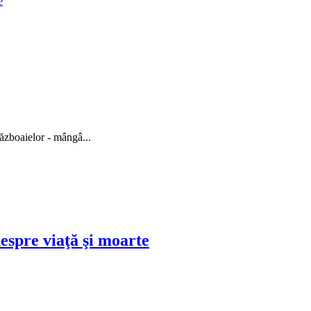
e
războaielor - mângâ...
espre viaţă şi moarte