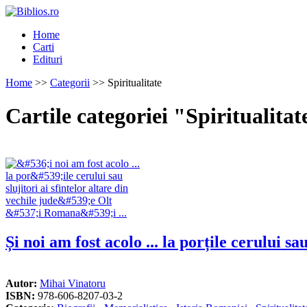
Home
Carti
Edituri
Home
>>
Categorii
>> Spiritualitate
Cartile categoriei "Spiritualitat
Și noi am fost acolo ... la porțile cerului sa
Autor:
Mihai Vinatoru
ISBN:
978-606-8207-03-2