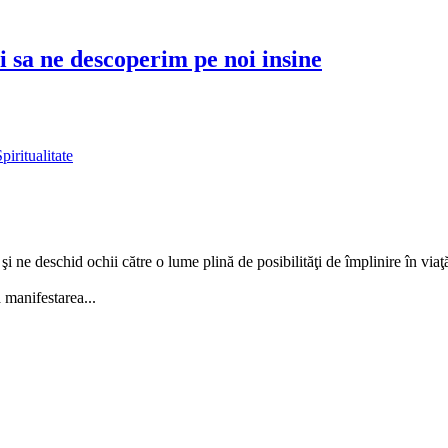
 sa ne descoperim pe noi insine
piritualitate
şi ne deschid ochii către o lume plină de posibilităţi de împlinire în viaţ
 manifestarea...