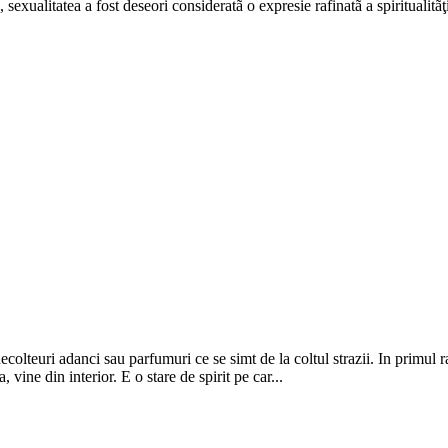
e, sexualitatea a fost deseori consideratã o expresie rafinatã a spiritualitã
decolteuri adanci sau parfumuri ce se simt de la coltul strazii. In primul
vine din interior. E o stare de spirit pe car...