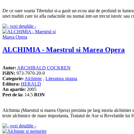
De ce oare soarta Tibetului si-a gasit un ecou atat de profund in lumea 
unei traditii care isi afla radacinile nu numai intr-un trecut istoric sau 
ALCHIMIA - Maestrul si Marea Opera
Autor:
ARCHIBALD COCKREN
ISBN:
973-7970-20-9
Categorie:
Alchimie
,
Literatura straina
Editura:
HERALD
An apartie:
2005
Pret de la:
14.5
RON
Alchimia (Maestrul si marea Opera) prezinta pe larg istoria alchimiei si 
texte alchimice de mare importanta, Tratatul de Aur si Revelatiile lui H