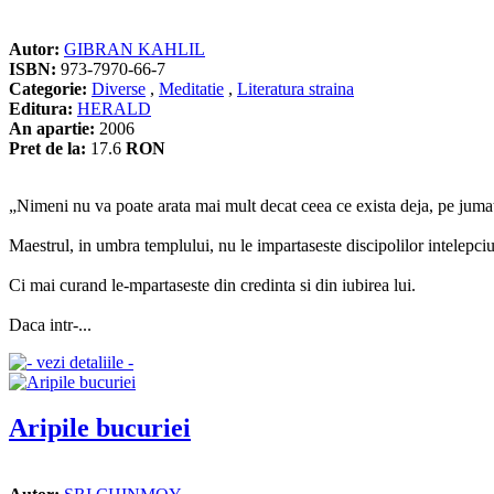
Autor:
GIBRAN KAHLIL
ISBN:
973-7970-66-7
Categorie:
Diverse
,
Meditatie
,
Literatura straina
Editura:
HERALD
An apartie:
2006
Pret de la:
17.6
RON
„Nimeni nu va poate arata mai mult decat ceea ce exista deja, pe jumata
Maestrul, in umbra templului, nu le impartaseste discipo­lilor intelepci
Ci mai curand le‑mpar­taseste din credinta si din iubirea lui.
Daca intr‑...
Aripile bucuriei