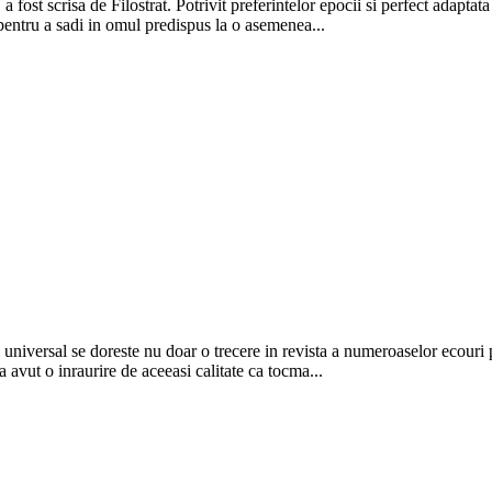
a fost scrisa de Filostrat. Potrivit preferintelor epocii si perfect adaptata
pentru a sadi in omul predispus la o asemenea...
 universal se doreste nu doar o trecere in revista a numeroaselor ecouri 
 avut o inraurire de aceeasi calitate ca tocma...