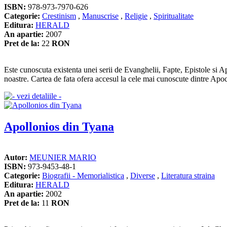
ISBN:
978-973-7970-626
Categorie:
Crestinism
,
Manuscrise
,
Religie
,
Spiritualitate
Editura:
HERALD
An apartie:
2007
Pret de la:
22
RON
Este cunoscuta existenta unei serii de Evanghelii, Fapte, Epistole si Ap
noastre. Cartea de fata ofera accesul la cele mai cunoscute dintre Apoca
Apollonios din Tyana
Autor:
MEUNIER MARIO
ISBN:
973-9453-48-1
Categorie:
Biografii - Memorialistica
,
Diverse
,
Literatura straina
Editura:
HERALD
An apartie:
2002
Pret de la:
11
RON