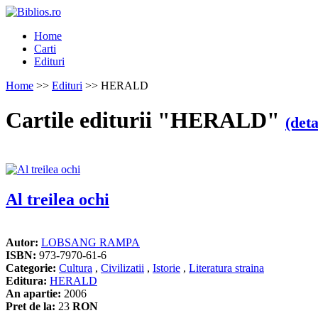
Home
Carti
Edituri
Home
>>
Edituri
>> HERALD
Cartile editurii "HERALD"
(deta
Al treilea ochi
Autor:
LOBSANG RAMPA
ISBN:
973-7970-61-6
Categorie:
Cultura
,
Civilizatii
,
Istorie
,
Literatura straina
Editura:
HERALD
An apartie:
2006
Pret de la:
23
RON