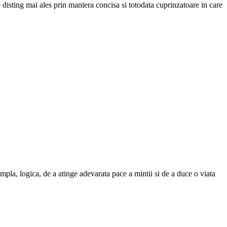
e disting mai ales prin mani­era concisa si totodata cuprinzatoare in care
mpla, logica, de a atinge adevarata pace a mintii si de a duce o viata