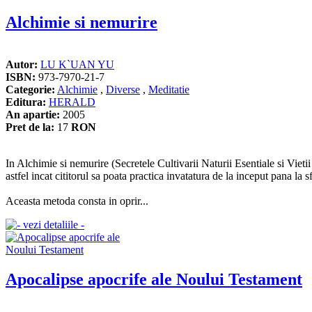
Alchimie si nemurire
Autor:
LU K`UAN YU
ISBN:
973-7970-21-7
Categorie:
Alchimie
,
Diverse
,
Meditatie
Editura:
HERALD
An apartie:
2005
Pret de la:
17
RON
In Alchimie si nemurire (Secretele Cultivarii Naturii Esentiale si Vieti
astfel incat cititorul sa poata practica invatatura de la inceput pana la sf
Aceasta metoda consta in oprir...
Apocalipse apocrife ale Noului Testament