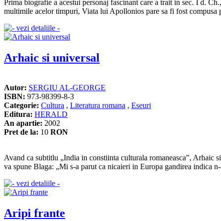
Prima biografie a acestui personaj fascinant care a trait in sec. I d. Ch., 
multimile acelor timpuri, Viata lui Apollonios pare sa fi fost compusa 
Arhaic si universal
Autor:
SERGIU AL-GEORGE
ISBN:
973-98399-8-3
Categorie:
Cultura
,
Literatura romana
,
Eseuri
Editura:
HERALD
An apartie:
2002
Pret de la:
10
RON
Avand ca subtitlu „India in constiinta culturala romaneasca”, Arhaic si
va spune Blaga: „Mi s-a parut ca nicaieri in Europa gandirea indica n-a
Aripi frante