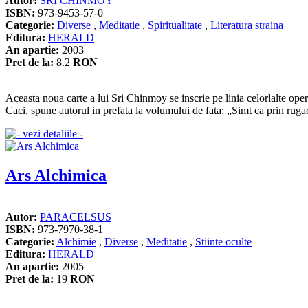
Autor:
SRI CHINMOY
ISBN:
973-9453-57-0
Categorie:
Diverse
,
Meditatie
,
Spiritualitate
,
Literatura straina
Editura:
HERALD
An apartie:
2003
Pret de la:
8.2
RON
Aceasta noua carte a lui Sri Chinmoy se inscrie pe linia celorlalte ope
Caci, spune autorul in prefata la volumului de fata: „Simt ca prin rugaci
Ars Alchimica
Autor:
PARACELSUS
ISBN:
973-7970-38-1
Categorie:
Alchimie
,
Diverse
,
Meditatie
,
Stiinte oculte
Editura:
HERALD
An apartie:
2005
Pret de la:
19
RON