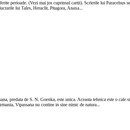
rite perioade. (Vezi mai jos cuprinsul cartii). Scrierile lui Paracelsus s
ucrarile lui Tales, Heraclit, Pitagora, Anaxa...
sana, predata de S. N. Goenka, este unica. Aceasta tehnica este o cale si
Birmania, Vipassana nu contine in sine nimic de natura...