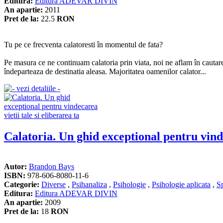
Editura:
Editura ADEVAR DIVIN
An apartie:
2011
Pret de la:
22.5
RON
Tu pe ce frecventa calatoresti în momentul de fata?
Pe masura ce ne continuam calatoria prin viata, noi ne aflam în cautarea
îndeparteaza de destinatia aleasa. Majoritatea oamenilor calator...
Calatoria. Un ghid exceptional pentru vindec
Autor:
Brandon Bays
ISBN:
978-606-8080-11-6
Categorie:
Diverse
,
Psihanaliza
,
Psihologie
,
Psihologie aplicata
,
Sp
Editura:
Editura ADEVAR DIVIN
An apartie:
2009
Pret de la:
18
RON