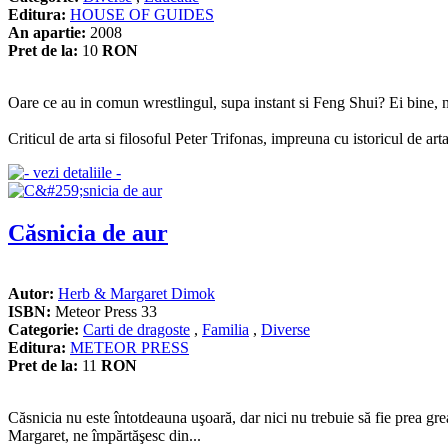
Editura:
HOUSE OF GUIDES
An apartie:
2008
Pret de la:
10
RON
Oare ce au in comun wrestlingul, supa instant si Feng Shui? Ei bine, nu
Criticul de arta si filosoful Peter Trifonas, impreuna cu istoricul de a
Căsnicia de aur
Autor:
Herb & Margaret Dimok
ISBN:
Meteor Press 33
Categorie:
Carti de dragoste
,
Familia
,
Diverse
Editura:
METEOR PRESS
Pret de la:
11
RON
Căsnicia nu este întotdeauna uşoară, dar nici nu trebuie să fie prea gre
Margaret, ne împărtăşesc din...