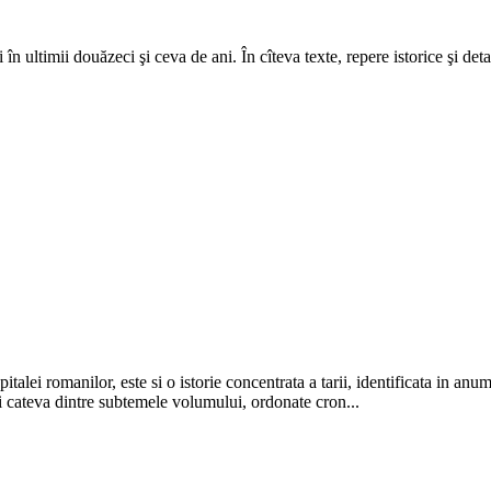
în ultimii douăzeci şi ceva de ani. În cîteva texte, repere istorice şi det
apitalei romanilor, este si o istorie concentrata a tarii, identificata in
ai cateva dintre subtemele volumului, ordonate cron...