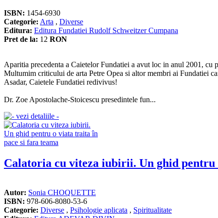
ISBN:
1454-6930
Categorie:
Arta
,
Diverse
Editura:
Editura Fundatiei Rudolf Schweitzer Cumpana
Pret de la:
12
RON
Aparitia precedenta a Caietelor Fundatiei a avut loc in anul 2001, cu pril
Multumim criticului de arta Petre Opea si altor membri ai Fundatiei c
Asadar, Caietele Fundatiei redivivus!
Dr. Zoe Apostolache-Stoicescu presedintele fun...
Calatoria cu viteza iubirii. Un ghid pentru 
Autor:
Sonia CHOQUETTE
ISBN:
978-606-8080-53-6
Categorie:
Diverse
,
Psihologie aplicata
,
Spiritualitate