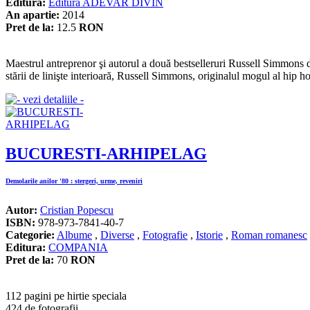
Editura:
Editura ADEVAR DIVIN
An apartie:
2014
Pret de la:
12.5
RON
Maestrul antreprenor şi autorul a două bestselleruri Russell Simmons de
stării de linişte interioară, Russell Simmons, originalul mogul al hip h
BUCURESTI-ARHIPELAG
Demolarile anilor '80 : stergeri, urme, reveniri
Autor:
Cristian Popescu
ISBN:
978-973-7841-40-7
Categorie:
Albume
,
Diverse
,
Fotografie
,
Istorie
,
Roman romanesc
Editura:
COMPANIA
Pret de la:
70
RON
112 pagini pe hirtie speciala
424 de fotografii