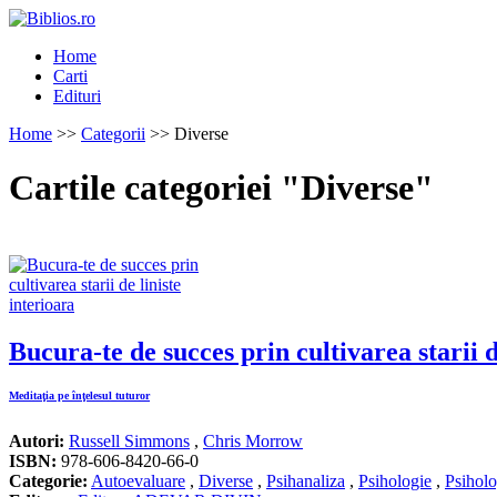
Home
Carti
Edituri
Home
>>
Categorii
>> Diverse
Cartile categoriei "Diverse"
Bucura-te de succes prin cultivarea starii d
Meditaţia pe înţelesul tuturor
Autori:
Russell Simmons
,
Chris Morrow
ISBN:
978-606-8420-66-0
Categorie:
Autoevaluare
,
Diverse
,
Psihanaliza
,
Psihologie
,
Psiholo