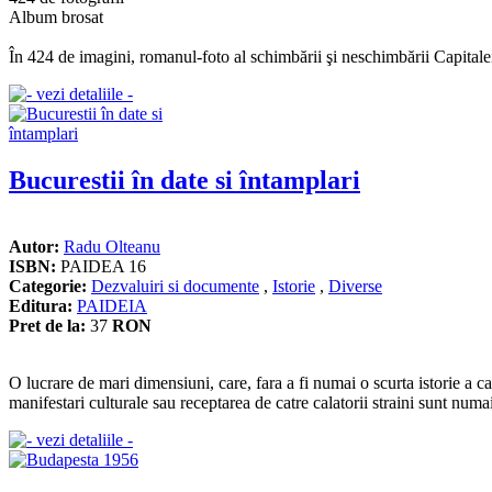
Album brosat
În 424 de imagini, romanul-foto al schimbării şi neschimbării Capitalei 
Bucurestii în date si întamplari
Autor:
Radu Olteanu
ISBN:
PAIDEA 16
Categorie:
Dezvaluiri si documente
,
Istorie
,
Diverse
Editura:
PAIDEIA
Pret de la:
37
RON
O lucrare de mari dimensiuni, care, fara a fi numai o scurta istorie a c
manifestari culturale sau receptarea de catre calatorii straini sunt num