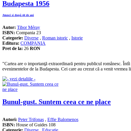
Budapesta 1956
Atunci si după 44 de ani
Autor:
Tibor Méray
ISBN:
Compania 23
Categorie:
Diverse
,
Roman istoric
,
Istorie
Editura:
COMPANIA
Pret de la:
26
RON
"Cartea are o importanţă extraordinară pentru publicul românesc. Întîi d
evenimentelor de la Budapesta. Cei care au crezut că a venit vremea libe
Bunul-gust. Suntem ceea ce ne place
Autori:
Peter Trifonas
,
Effie Balomenos
ISBN:
House of Guides 108
Categorie:
Diverse
,
Educatie