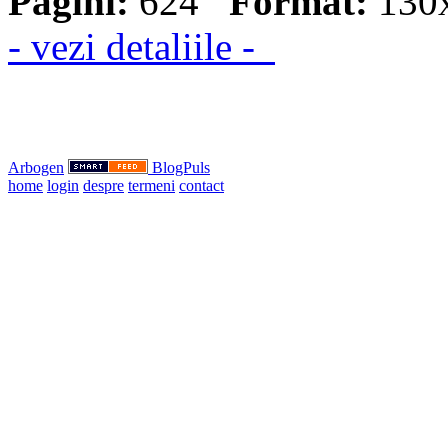
Pagini:
624
Format:
130
- vezi detaliile -
Arbogen
BlogPuls
home
login
despre
termeni
contact