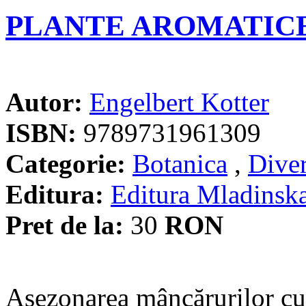
PLANTE AROMATIC
Autor:
Engelbert Kotter
ISBN:
9789731961309
Categorie:
Botanica
,
Dive
Editura:
Editura Mladinsk
Pret de la:
30
RON
Asezonarea mâncărurilor cu 