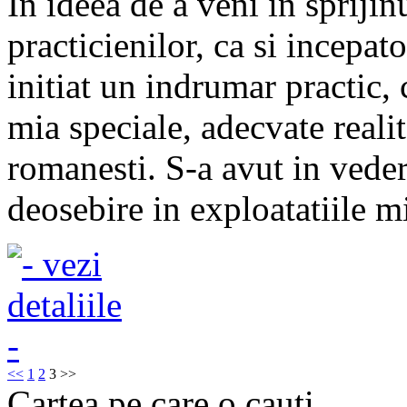
In ideea de a veni in sprijin
practicienilor, ca si incepa
initiat un indrumar practic,
mia speciale, adecvate reali
romanesti. S-a avut in vede
deosebire in exploatatiile mic
<<
1
2
3
>>
Cartea pe care o cauti