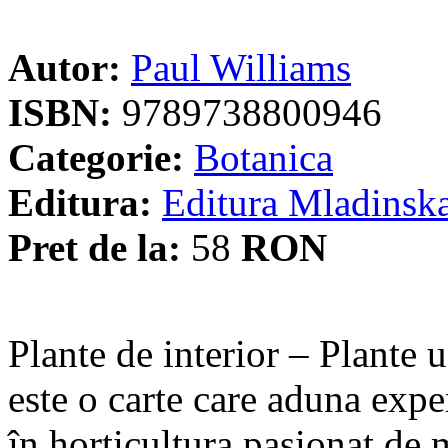
Autor:
Paul Williams
ISBN:
9789738800946
Categorie:
Botanica
Editura:
Editura Mladinsk
Pret de la:
58
RON
Plante de interior – Plante 
este o carte care aduna expe
în horticultura pasionat de 