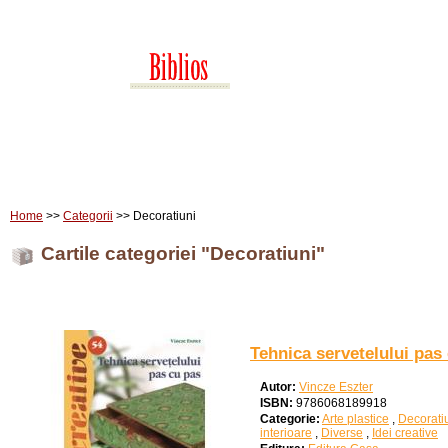
Home
Carti
Edituri
Home
>>
Categorii
>> Decoratiuni
Cartile categoriei "Decoratiuni"
Tehnica servetelului pas
Autor:
Vincze Eszter
ISBN:
9786068189918
Categorie:
Arte plastice
,
Decorati
interioare
,
Diverse
,
Idei creative