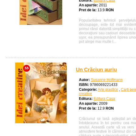
Editura:
Editura Casa
An apartie:
2011
Pret de la:
13.9
RON
Popularitatea tehnicii şerveţelu
découpage, este tot mai evident
primul rând datorită simplităţii cu 
decoraţiuni sau cadouri deosebite.
uşor, ea presupunând lipirea uno
pot alege mai multe t...
Un Crãciun auriu
Autor:
Susanne Hoffmann
ISBN:
9786069221433
Categorie:
Arte plastice
,
Carti pen
creative
Editura:
Editura Casa
An apartie:
2009
Pret de la:
12.9
RON
Crãciunul se lasã aşteptat an de
întotdeauna în toi pentru cea m
anului. Aceastã carte vã va veni 
atmosfere festive în cãminul din ca
cãldura aurie a decoraţiunilor: glo