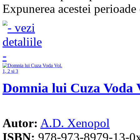
Expunerea acestei perioade 
Domnia lui Cuza Voda Vo
Autor:
A.D. Xenopol
ISBN:
978-973-8979-13-0