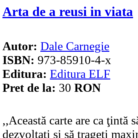
Arta de a reusi in viata
Autor:
Dale Carnegie
ISBN:
973-85910-4-x
Editura:
Editura ELF
Pret de la:
30
RON
,,Această carte are ca ţintă 
dezvoltaţi şi să trageţi max