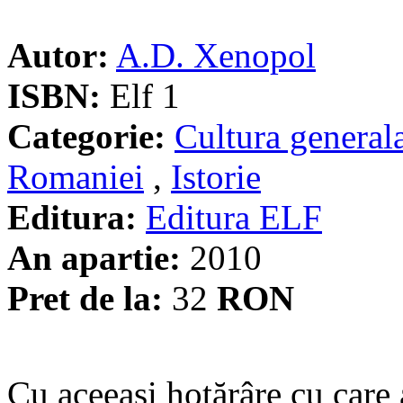
Autor:
A.D. Xenopol
ISBN:
Elf 1
Categorie:
Cultura general
Romaniei
,
Istorie
Editura:
Editura ELF
An apartie:
2010
Pret de la:
32
RON
Cu aceeaşi hotărâre cu care a