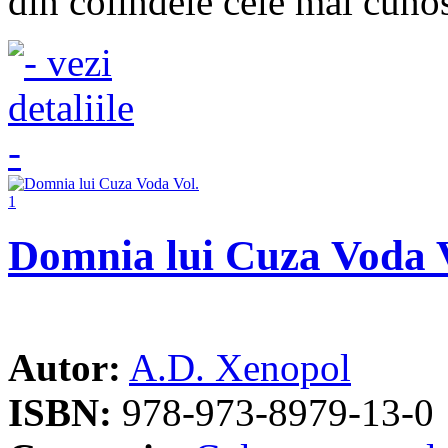
din colindele cele mai cunos
Domnia lui Cuza Voda V
Autor:
A.D. Xenopol
ISBN:
978-973-8979-13-0