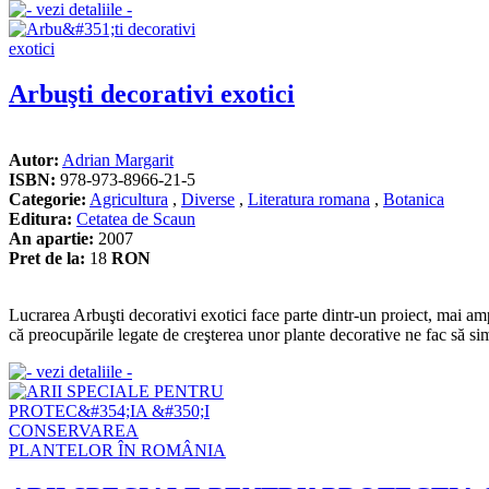
Arbuşti decorativi exotici
Autor:
Adrian Margarit
ISBN:
978-973-8966-21-5
Categorie:
Agricultura
,
Diverse
,
Literatura romana
,
Botanica
Editura:
Cetatea de Scaun
An apartie:
2007
Pret de la:
18
RON
Lucrarea Arbuşti decorativi exotici face parte dintr-un proiect, mai amp
că preocupările legate de creşterea unor plante decorative ne fac să simţ