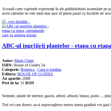
Această carte cuprinde experienţe în ale grădinăritului acumulate pe par
acest calendar ne este mult mai uşor să ţinem pasul cu lucrările de sez
ABC-ul ingrijirii plantelor - etapa cu etapa
Autor:
Marie Claire
ISBN:
House of Guides 54
Categorie:
Botanica
,
Casa si gradina
Editura:
HOUSE OF GUIDES
An apartie:
2008
Pret de la:
31
RON
Seminte, plante de interior, gazon, arbori, arbusti, butasi, pomi…, plus t
Toti cei care doresc sa-si supravegheze mereu starea gradinii vor gasi i