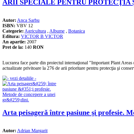
ARII SPECIALE PENTRU PROTECŢIA
Autor:
Anca Sarbu
ISBN:
VBV 12
Categorie:
Agricultura
,
Albume
,
Botanica
Editura:
VICTOR B VICTOR
An apartie:
2007
Pret de la:
140
RON
Lucrarea face parte din proiectul internaţional "Important Plant Areas
actualizate privitoare la 276 de arii prioritare pentru protecţia şi conser
Arta peisageră între pasiune şi profesie. M
Autor:
Adrian Margarit