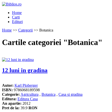
Home
Carti
Edituri
Home
>>
Categorii
>> Botanica
Cartile categoriei "Botanica"
12 luni in gradina
Autor:
Karl Ploberger
ISBN:
9786068189598
Categorie:
Agricultura
,
Botanica
,
Casa si gradina
Editura:
Editura Casa
An apartie:
2012
Pret de la:
39.9
RON