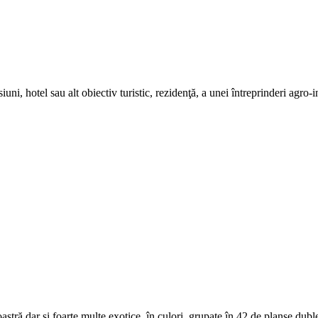
ni, hotel sau alt obiectiv turistic, rezidenţă, a unei întreprinderi agro-i
tră dar şi foarte multe exotice, în culori, grupate în 42 de planşe duble 