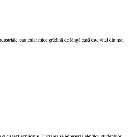
ndustriale, sau chiar mica grădină de lângă casă este vital din mai
şi cu text explicativ. Lucrarea se adresează elevilor, studenţilor,