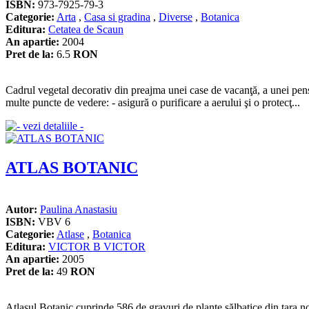
ISBN:
973-7925-79-3
Categorie:
Arta
,
Casa si gradina
,
Diverse
,
Botanica
Editura:
Cetatea de Scaun
An apartie:
2004
Pret de la:
6.5
RON
Cadrul vegetal decorativ din preajma unei case de vacanţă, a unei pensiu
multe puncte de vedere: - asigură o purificare a aerului şi o protecţ...
ATLAS BOTANIC
Autor:
Paulina Anastasiu
ISBN:
VBV 6
Categorie:
Atlase
,
Botanica
Editura:
VICTOR B VICTOR
An apartie:
2005
Pret de la:
49
RON
Atlasul Botanic cuprinde 586 de gravuri de plante sălbatice din ţara noas