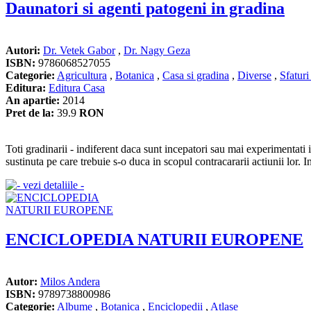
Daunatori si agenti patogeni in gradina
Autori:
Dr. Vetek Gabor
,
Dr. Nagy Geza
ISBN:
9786068527055
Categorie:
Agricultura
,
Botanica
,
Casa si gradina
,
Diverse
,
Sfaturi
Editura:
Editura Casa
An apartie:
2014
Pret de la:
39.9
RON
Toti gradinarii - indiferent daca sunt incepatori sau mai experimentati i
sustinuta pe care trebuie s-o duca in scopul contracararii actiunii lor. In c
ENCICLOPEDIA NATURII EUROPENE
Autor:
Milos Andera
ISBN:
9789738800986
Categorie:
Albume
,
Botanica
,
Enciclopedii
,
Atlase