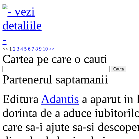
<<
1
2
3
4
5
6
7
8
9
10
>>
Cartea pe care o cauti
Partenerul saptamanii
Editura
Adantis
a aparut in 
dorinta de a aduce iubitorilo
care sa-i ajute sa-si descope