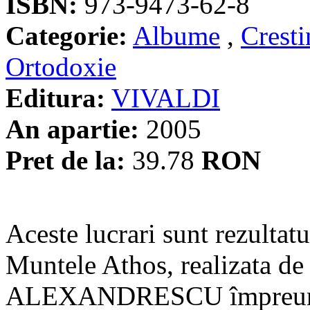
ISBN:
973-9473-62-8
Categorie:
Albume
,
Crest
Ortodoxie
Editura:
VIVALDI
An apartie:
2005
Pret de la:
39.78
RON
Aceste lucrari sunt rezultatul
Muntele Athos, realizata de
ALEXANDRESCU împreuna 