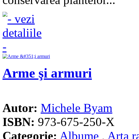
Arme şi armuri
Autor:
Michele Byam
ISBN:
973-675-250-X
Categorie:
Albume
,
Arta r