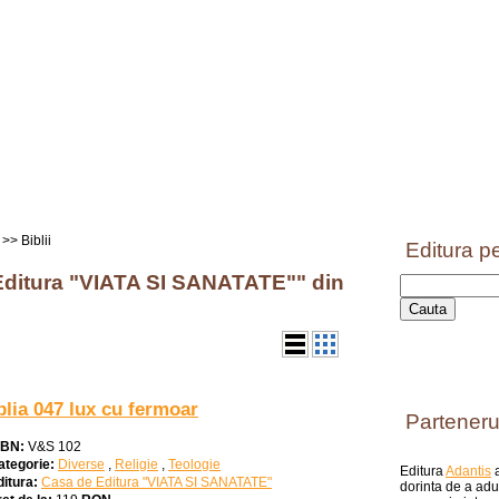
>> Biblii
Editura pe
e Editura "VIATA SI SANATATE"" din
blia 047 lux cu fermoar
Parteneru
SBN:
V&S 102
ategorie:
Diverse
,
Religie
,
Teologie
Editura
Adantis
a
ditura:
Casa de Editura "VIATA SI SANATATE"
dorinta de a aduc