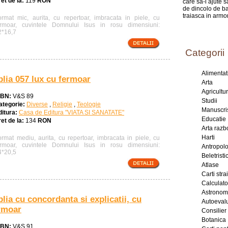
et de la:
119
RON
care sa-i ajute 
de dincolo de ba
traiasca in armo
ormat mic, aurita, cu repertoar, imbracata in piele, cu
ermoar, cuvintele Domnului Isus in rosu dimensiuni:
2*16,7
Categorii
Alimentat
blia 057 lux cu fermoar
Arta
Agricultu
SBN:
V&S 89
Studii
ategorie:
Diverse
,
Religie
,
Teologie
Manuscri
ditura:
Casa de Editura "VIATA SI SANATATE"
Educatie
et de la:
134
RON
Arta razb
Harti
ormat mediu, aurita, cu repertoar, imbracata in piele, cu
ermoar, cuvintele Domnului Isus in rosu dimensiuni:
Antropol
4*20,5
Beletristic
Atlase
Carti stra
Calculat
Astronom
blia cu concordanta si explicatii, cu
Autoeval
rmoar
Consilier
Botanica
SBN:
V&S 91