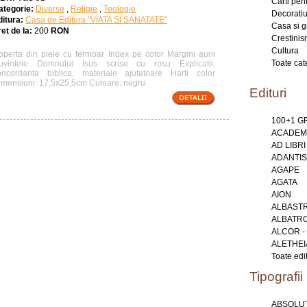
Carti pent
ategorie:
Diverse
,
Religie
,
Teologie
Decoratiu
ditura:
Casa de Editura "VIATA SI SANATATE"
Casa si g
et de la:
200
RON
Crestini
Cultura
operta din piele cu fermoar Index pe cotor Margini aurii
Toate cat
uvintele Domnului Isus scrise cu rosu Explicatii,
oncordanta biblica, materiale ajutatoare Harti color
imensiuni: 17,5x25,5cm Culoare: negru
Edituri
100+1 
ACADEMI
AD LIBRI
ADANTIS
AGAPE
AGATA
AION
ALBAST
ALBATR
ALCOR -
ALETHEI
Toate edit
Tipografii
ABSOLUT