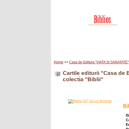
Home
Carti
Edituri
Home
>>
Casa de Editura "VIATA SI SANATATE"
Cartile editurii "Casa d
colectia "Biblii"
Bi
I
C
E