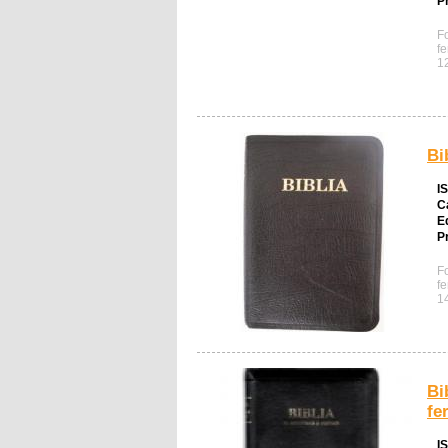
Pr
F
f
1
Bi
I
C
E
Pr
F
f
1
Bi
fe
I