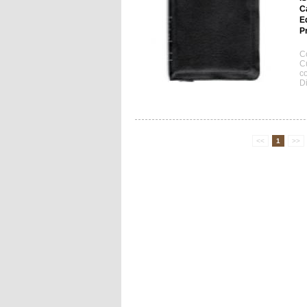
C
E
Pr
C
C
c
D
<<
1
>>