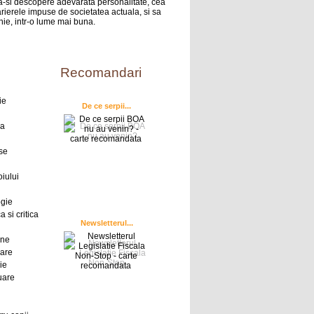
sa-si descopere adevarata personalitate, cea
rierele impuse de societatea actuala, si sa
nie, intr-o lume mai buna.
Recomandari
ie
De ce serpii...
ra
se
oiului
ogie
a si critica
Newsletterul...
ine
oare
ie
uare