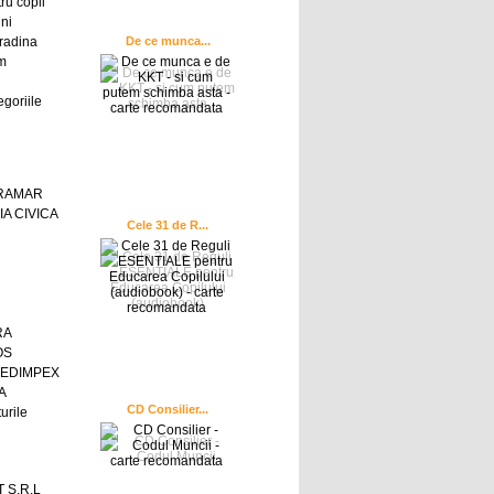
ru copii
ni
radina
De ce munca...
sm
egoriile
GRAMAR
A CIVICA
Cele 31 de R...
RA
OS
 EDIMPEX
A
CD Consilier...
urile
 S.R.L