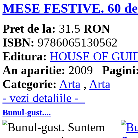
MESE FESTIVE. 60 de r
Pret de la:
31.5
RON
ISBN:
9786065130562
Editura:
HOUSE OF GUI
An aparitie:
2009
Pagini
Categorie:
Arta
,
Arta
- vezi detaliile -
Bunul-gust....