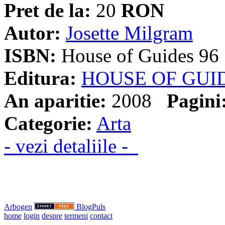
Pret de la:
20
RON
Autor:
Josette Milgram
ISBN:
House of Guides 96
Editura:
HOUSE OF GUI
An aparitie:
2008
Pagini
Categorie:
Arta
- vezi detaliile -
Arbogen
BlogPuls
home
login
despre
termeni
contact