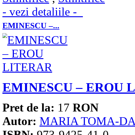
- vezi detaliile -
EMINESCU –...
EMINESCU – EROU 
Pret de la:
17
RON
Autor:
MARIA TOMA-D
ISBN:
973-9425-41-0