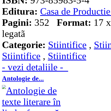
ISBN:
973-85983-5-4
Editura:
Casa de Producti
Pagini:
352
Format:
17 x 
legatã
Categorie:
Stiintifice
,
Stii
Stiintifice
,
Stiintifice
- vezi detaliile -
Antologie de...