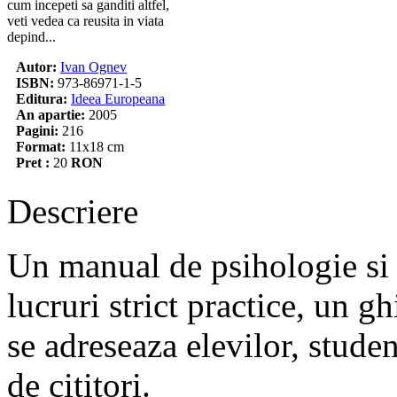
cum incepeti sa ganditi altfel,
veti vedea ca reusita in viata
depind...
Autor:
Ivan Ognev
ISBN:
973-86971-1-5
Editura:
Ideea Europeana
An apartie:
2005
Pagini:
216
Format:
11x18 cm
Pret :
20
RON
Descriere
Un manual de psihologie si 
lucruri strict practice, un g
se adreseaza elevilor, studen
de cititori.