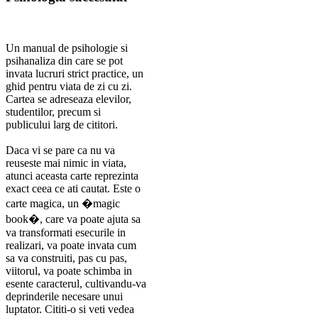
Un manual de psihologie si
psihanaliza din care se pot
invata lucruri strict practice, un
ghid pentru viata de zi cu zi.
Cartea se adreseaza elevilor,
studentilor, precum si
publicului larg de cititori.
Daca vi se pare ca nu va
reuseste mai nimic in viata,
atunci aceasta carte reprezinta
exact ceea ce ati cautat. Este o
carte magica, un �magic
book�, care va poate ajuta sa
va transformati esecurile in
realizari, va poate invata cum
sa va construiti, pas cu pas,
viitorul, va poate schimba in
esente caracterul, cultivandu-va
deprinderile necesare unui
luptator. Cititi-o si veti vedea