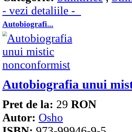
- vezi detaliile -
Autobiografi...
Autobiografia unui mis
Pret de la:
29
RON
Autor:
Osho
ISBN:
973-99946-9-5