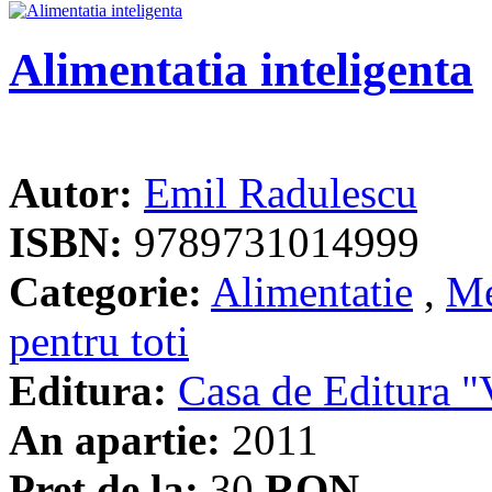
Alimentatia inteligenta
Autor:
Emil Radulescu
ISBN:
9789731014999
Categorie:
Alimentatie
,
Me
pentru toti
Editura:
Casa de Editura
An apartie:
2011
Pret de la:
30
RON