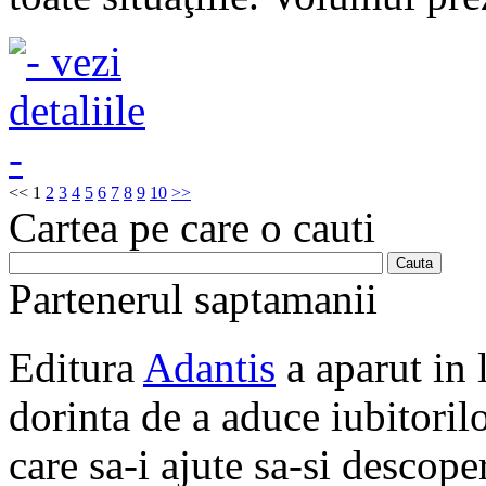
<<
1
2
3
4
5
6
7
8
9
10
>>
Cartea pe care o cauti
Partenerul saptamanii
Editura
Adantis
a aparut in 
dorinta de a aduce iubitorilo
care sa-i ajute sa-si descope