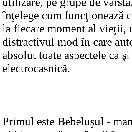
utilizare, pe grupe de vârstă
înţelege cum funcţionează c
Primul este Bebeluşul - man
la fiecare moment al vieţii, 
ghid pentru începătorii în 
distractivul mod în care auto
absolut toate aspectele ca ş
electrocasnică.
Primul este Bebeluşul - man