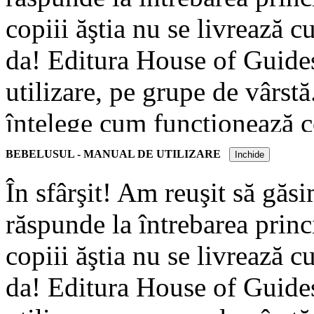
copiii ăştia nu se livrează 
da! Editura House of Guides
utilizare, pe grupe de vârstă
înţelege cum funcţionează c
la fiecare moment al vieţii, 
BEBELUSUL - MANUAL DE UTILIZARE
Inchide
distractivul mod în care auto
În sfârşit! Am reuşit să găsi
absolut toate aspectele ca ş
răspunde la întrebarea princi
electrocasnică.
copiii ăştia nu se livrează 
da! Editura House of Guides