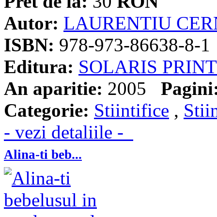
Pret de la:
30
RON
Autor:
LAURENTIU CER
ISBN:
978-973-86638-8-1
Editura:
SOLARIS PRINT
An aparitie:
2005
Pagini
Categorie:
Stiintifice
,
Stii
- vezi detaliile -
Alina-ti beb...