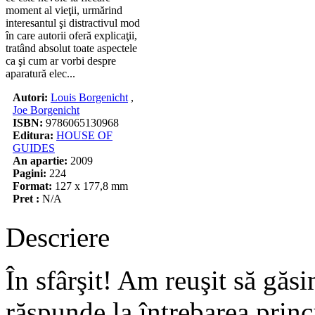
moment al vieţii, urmărind
interesantul şi distractivul mod
în care autorii oferă explicaţii,
tratând absolut toate aspectele
ca şi cum ar vorbi despre
aparatură elec...
Autori:
Louis Borgenicht
,
Joe Borgenicht
ISBN:
9786065130968
Editura:
HOUSE OF
GUIDES
An apartie:
2009
Pagini:
224
Format:
127 x 177,8 mm
Pret :
N/A
Descriere
În sfârşit! Am reuşit să găsi
răspunde la întrebarea princi