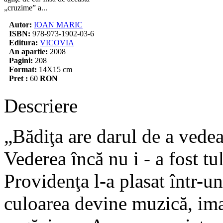
„cruzime” a...
Autor:
IOAN MARIC
ISBN:
978-973-1902-03-6
Editura:
VICOVIA
An apartie:
2008
Pagini:
208
Format:
14X15 cm
Pret :
60
RON
Descriere
„Bădiţa are darul de a vedea 
Vederea încă nu i - a fost tu
Providenţa l-a plasat într-un
culoarea devine muzică, im