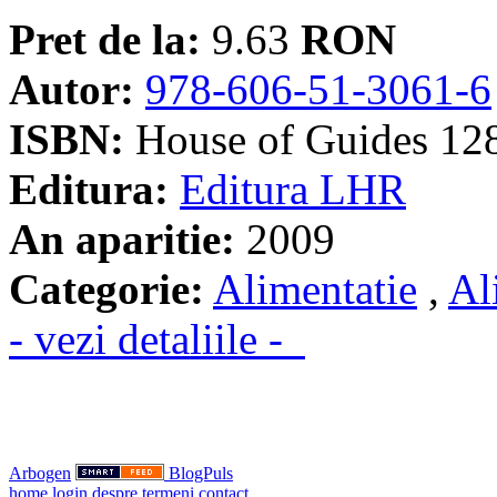
Pret de la:
9.63
RON
Autor:
978-606-51-3061-6
ISBN:
House of Guides 12
Editura:
Editura LHR
An aparitie:
2009
Categorie:
Alimentatie
,
Al
- vezi detaliile -
Arbogen
BlogPuls
home
login
despre
termeni
contact