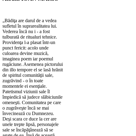
„Bădiţa are darul de a vedea
sufletul în suprarealitatea lui.
Vederea încă nu i - a fost
tulburată de ritualuri tehnice.
Providenţa l-a plasat într-un
punct fericit: acolo unde
culoarea devine muzică,
imaginea poem iar poemul
rugăciune. Asemenea pictorului
din illo tempore el se lasă hrănit
de spiritul comunităţii sale,
zugrăvind - o în toate
momentele ei esenţiale.
Patetismul viziunii sale îl
împiedică să judece slăbiciunile
omeneşti. Comunitatea pe care
o zugrăveşte încă se mai
învecinează cu Dumnezeu.
Deşi scara ce duce la cer are
unele trepte lipsă, personajele
sale se încăpăţânează să se
agaţe de ea. Însă de această