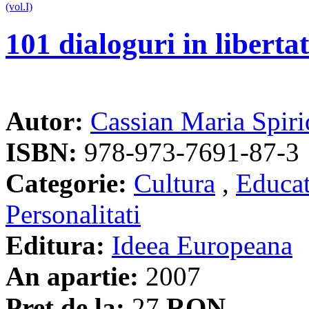
101 dialoguri in libertat
Autor:
Cassian Maria Spir
ISBN:
978-973-7691-87-3
Categorie:
Cultura
,
Educat
Personalitati
Editura:
Ideea Europeana
An apartie:
2007
Pret de la:
27
RON