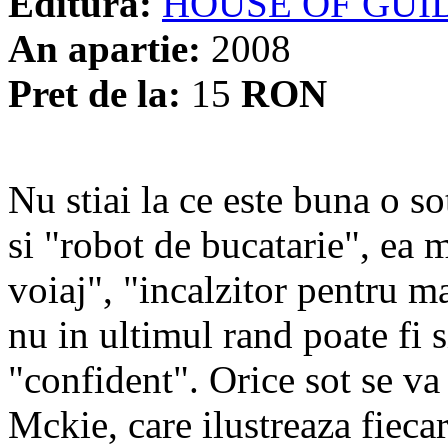
Editura:
HOUSE OF GUI
An apartie:
2008
Pret de la:
15
RON
Nu stiai la ce este buna o so
si "robot de bucatarie", ea 
voiaj", "incalzitor pentru m
nu in ultimul rand poate fi s
"confident". Orice sot se v
Mckie, care ilustreaza fiecar