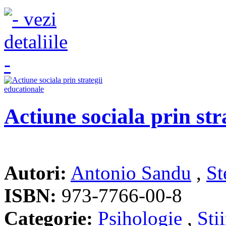
Actiune sociala prin str
Autori:
Antonio Sandu
,
St
ISBN:
973-7766-00-8
Categorie:
Psihologie
,
Stii