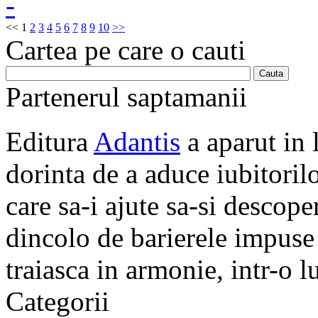
<<
1
2
3
4
5
6
7
8
9
10
>>
Cartea pe care o cauti
Partenerul saptamanii
Editura
Adantis
a aparut in 
dorinta de a aduce iubitorilo
care sa-i ajute sa-si descope
dincolo de barierele impuse 
traiasca in armonie, intr-o 
Categorii