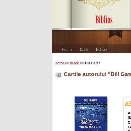
Home
Carti
Edituri
Home
>>
Autori
>> Bill Gates
Cartile autorului "Bill Ga
AF
A
I
C
E