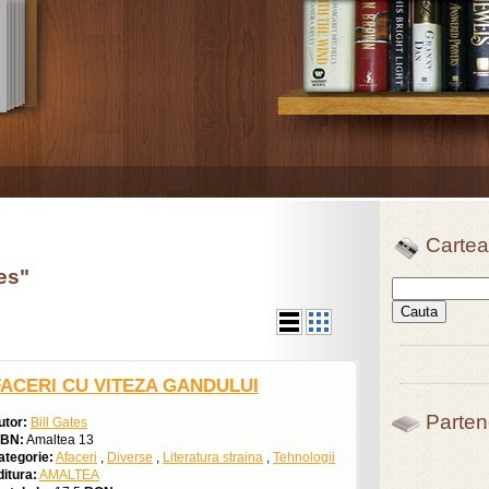
Cartea
tes"
ACERI CU VITEZA GANDULUI
Parten
utor:
Bill Gates
SBN:
Amaltea 13
ategorie:
Afaceri
,
Diverse
,
Literatura straina
,
Tehnologii
ditura:
AMALTEA