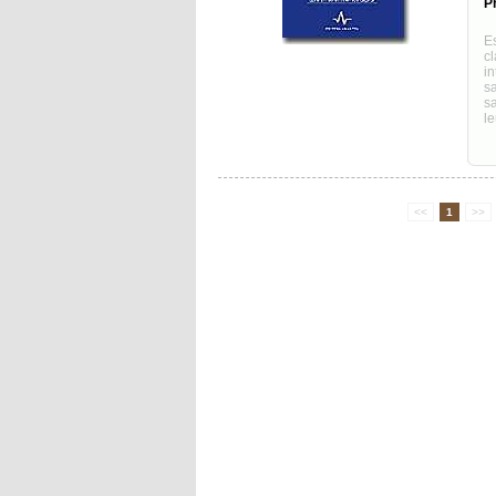
Pr
Es
c
in
s
sa
le
<<
1
>>