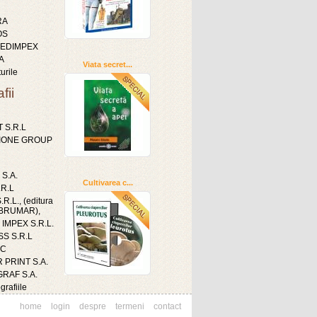
RA
OS
 EDIMPEX
A
Viata secret...
urile
fii
 S.R.L
IONE GROUP
 S.A.
Cultivarea c...
.R.L
R.L., (editura
a BRUMAR),
IMPEX S.R.L.
S S.R.L
IC
 PRINT S.A.
RAF S.A.
grafiile
home
login
despre
termeni
contact