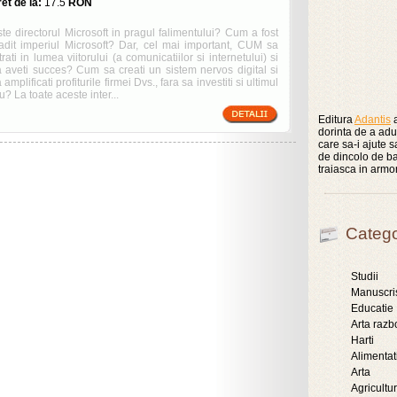
et de la:
17.5
RON
te directorul Microsoft in pragul falimentului? Cum a fost
ladit imperiul Microsoft? Dar, cel mai important, CUM sa
trati in lumea viitorului (a comunicatiilor si internetului) si
a aveti succes? Cum sa creati un sistem nervos digital si
 amplificati profiturile firmei Dvs., fara sa investiti si ultimul
u? La toate aceste inter...
Editura
Adantis
a
dorinta de a aduc
care sa-i ajute 
de dincolo de ba
traiasca in armo
Catego
Studii
Manuscri
Educatie
Arta razb
Harti
Alimentat
Arta
Agricultu