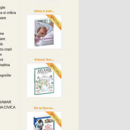
ogie
Alina-ti beb...
a si critica
uare
ine
oare
ie
ru copii
sm
ni
Atlasul ilus...
radina
egoriile
GRAMAR
A CIVICA
De la Epoca...