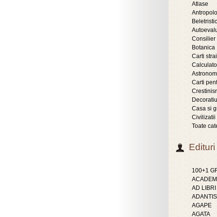
Atlase
Antropol
Beletristic
Autoeval
Consilier
Botanica
Carti stra
Calculat
Astronom
Carti pent
Crestini
Decoratiu
Casa si g
Civilizatii
Toate cat
Edituri
100+1 
ACADEMI
AD LIBRI
ADANTIS
AGAPE
AGATA