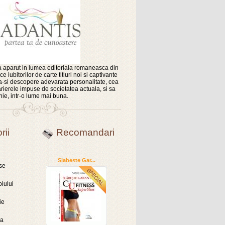
 aparut in lumea editoriala romaneasca din
e iubitorilor de carte titluri noi si captivante
sa-si descopere adevarata personalitate, cea
rierele impuse de societatea actuala, si sa
nie, intr-o lume mai buna.
rii
Recomandari
Slabeste Gar...
se
oiului
ie
ra