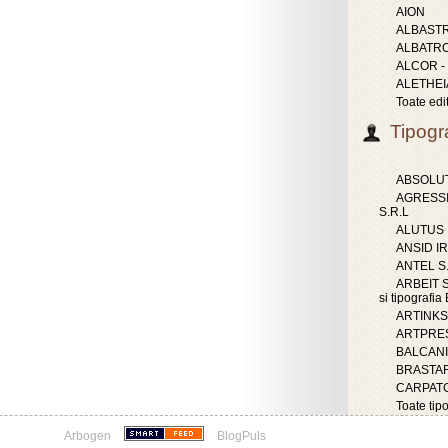
AION
ALBAST
ALBATR
ALCOR -
ALETHEI
Toate edit
Tipogra
ABSOLUT
AGRESS
S.R.L
ALUTUS
ANSID IR
ANTEL S
ARBEIT S.
si tipografi
ARTINKS 
ARTPRES
BALCAN
BRASTAR
CARPATG
Toate tipo
Arbogen
BlogPuls