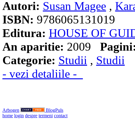
Autori:
Susan Magee
,
Kar
ISBN:
9786065131019
Editura:
HOUSE OF GUI
An aparitie:
2009
Pagini
Categorie:
Studii
,
Studii
- vezi detaliile -
Arbogen
BlogPuls
home
login
despre
termeni
contact