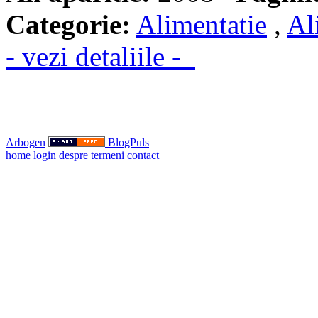
Categorie:
Alimentatie
,
Al
- vezi detaliile -
Arbogen
BlogPuls
home
login
despre
termeni
contact