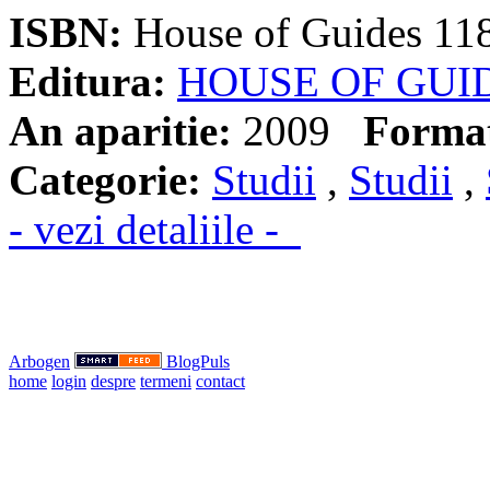
ISBN:
House of Guides 11
Editura:
HOUSE OF GUI
An aparitie:
2009
Forma
Categorie:
Studii
,
Studii
,
- vezi detaliile -
Arbogen
BlogPuls
home
login
despre
termeni
contact