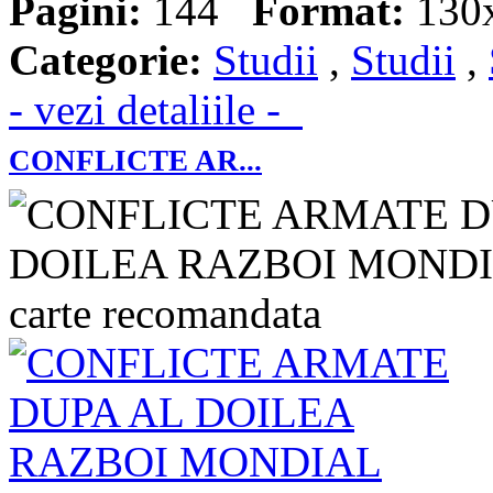
Pagini:
144
Format:
130
Categorie:
Studii
,
Studii
,
- vezi detaliile -
CONFLICTE AR...