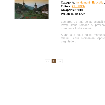
Categorie:
Invatamant - Educatie
Editura:
CHEIRON
An apartie:
2010
Pret de la:
85
RON
Lucrarea de față se adresează s
învețe limba română și profeso
română ca limbă străină.
Ajuns la a doua ediție, manual
străini. Learn Romanian. App
pagini) de...
<<
1
>>