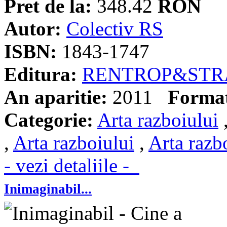
Pret de la:
348.42
RON
Autor:
Colectiv RS
ISBN:
1843-1747
Editura:
RENTROP&STR
An aparitie:
2011
Forma
Categorie:
Arta razboiului
,
Arta razboiului
,
Arta razb
- vezi detaliile -
Inimaginabil...