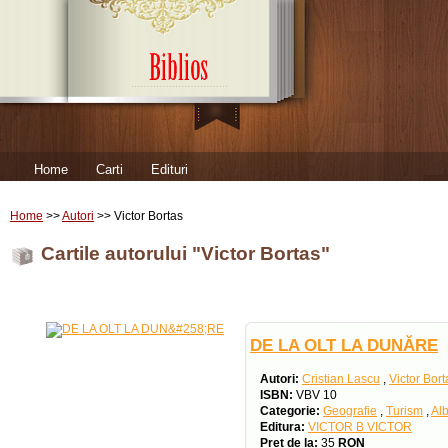
Home
Carti
Edituri
Home
>>
Autori
>> Victor Bortas
Cartile autorului "Victor Bortas"
DE LA OLT LA DUNĂRE
Autori:
Cristian Lascu
,
Victor Bort
ISBN:
VBV 10
Categorie:
Geografie
,
Turism
,
Al
Editura:
VICTOR B VICTOR
Pret de la:
35
RON