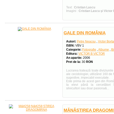
Text :
Cristian Lascu
Imagini :
Cristian Lascu şi Victor
GALE DIN ROMÂNIA
Autori:
Petre Neacsu
,
Victor Bort
ISBN:
VBV 1
Categorie:
Fotografie
,
Albume
,
B
Editura:
VICTOR B VICTOR
An apartie:
2006
Pret de la:
30
RON
Lucrarea tratează toate diviziunile
ale cecidologiei, utilizând 160 de 
sugestive, impecabil executate.
Este prima de acest gen din Români
la elevi până la cercetători în
silvicultori sau doar pasiona&...
MĂNĂSTIREA DRAGOM