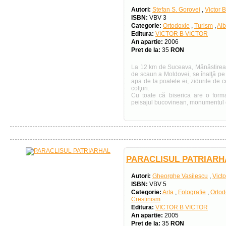
Autori:
Stefan S. Gorovei
,
Victor 
ISBN:
VBV 3
Categorie:
Ortodoxie
,
Turism
,
Al
Editura:
VICTOR B VICTOR
An apartie:
2006
Pret de la:
35
RON
La 12 km de Suceava, Mănăstirea 
de scaun a Moldovei, se înalţă pe 
apa de la poalele ei, zidurile de c
colţuri.
Cu toate că biserica are o form
peisajul bucovinean, monumentul d
PARACLISUL PATRIARH
Autori:
Gheorghe Vasilescu
,
Victo
ISBN:
VBV 5
Categorie:
Arta
,
Fotografie
,
Ortod
Crestinism
Editura:
VICTOR B VICTOR
An apartie:
2005
Pret de la:
35
RON