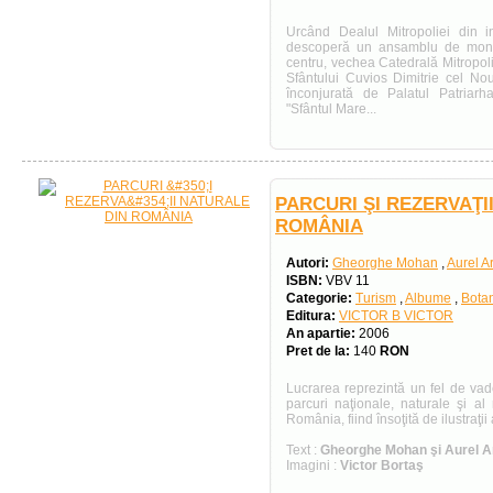
Urcând Dealul Mitropoliei din i
descoperă un ansamblu de monu
centru, vechea Catedrală Mitropoli
Sfântului Cuvios Dimitrie cel Nou,
înconjurată de Palatul Patriarh
"Sfântul Mare...
PARCURI ŞI REZERVAŢI
ROMÂNIA
Autori:
Gheorghe Mohan
,
Aurel A
ISBN:
VBV 11
Categorie:
Turism
,
Albume
,
Bota
Editura:
VICTOR B VICTOR
An apartie:
2006
Pret de la:
140
RON
Lucrarea reprezintă un fel de va
parcuri naţionale, naturale şi al 
România, fiind însoţită de ilustraţii
Text :
Gheorghe Mohan şi Aurel A
Imagini :
Victor Bortaş