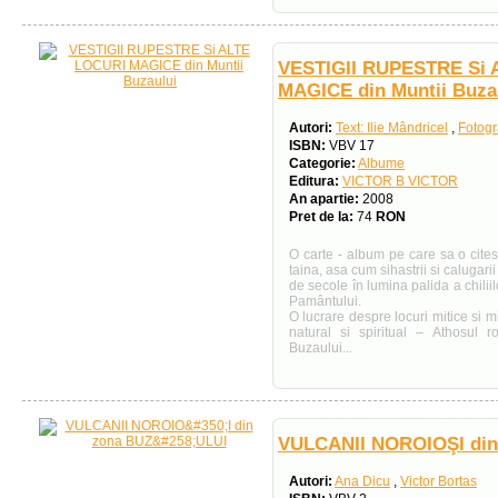
VESTIGII RUPESTRE Si
MAGICE din Muntii Buza
Autori:
Text: Ilie Mândricel
,
Fotogra
ISBN:
VBV 17
Categorie:
Albume
Editura:
VICTOR B VICTOR
An apartie:
2008
Pret de la:
74
RON
O carte - album pe care sa o cites
taina, asa cum sihastrii si calugari
de secole în lumina palida a chiliilo
Pamântului.
O lucrare despre locuri mitice si 
natural si spiritual – Athosul
Buzaului...
VULCANII NOROIOŞI di
Autori:
Ana Dicu
,
Victor Bortas