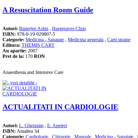
A Resuscitation Room Guide
Autori:
Banerjee Ashis
,
Hargreaves Chris
ISBN:
978-0-19-929807-5
Categorie:
Medicina - Sanatate
,
Medicina generala
,
Carti straine
Editura:
THEMIS CART
An apartie:
2007
Pret de la:
170
RON
Anaesthesia and Intensive Care
ACTUALITATI IN CARDIOLOGIE
Autori:
L. Gherasim
,
E. Apetrei
ISBN:
Amaltea 34
Categorie:
Cardiologie
,
Chirurgie
,
Manuale
,
Medicina - Sanatate
,