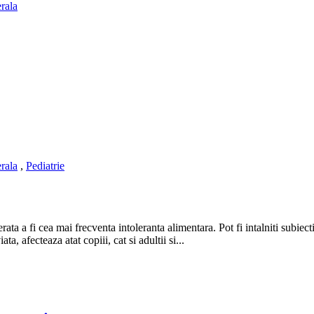
rala
rala
,
Pediatrie
rata a fi cea mai frecventa intoleranta alimentara. Pot fi intalniti subiect
, afecteaza atat copiii, cat si adultii si...