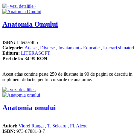
Anatomia Omului
ISBN:
Literasoft 5
Categorie:
Atlase
,
Diverse
,
Invatamant - Educatie
,
Lucrari si materi
Editura:
LITERASOFT
Pret de la:
34.99
RON
Acest atlas contine peste 250 de ilustrate in 90 de pagini ce descriu in
supliment didactic pentru cursurile de anatomie.
Anatomia omului
Autori:
Viorel Ranga
,
T. Seicaru
,
Fl. Alexe
ISBN:
973-87881-3-7