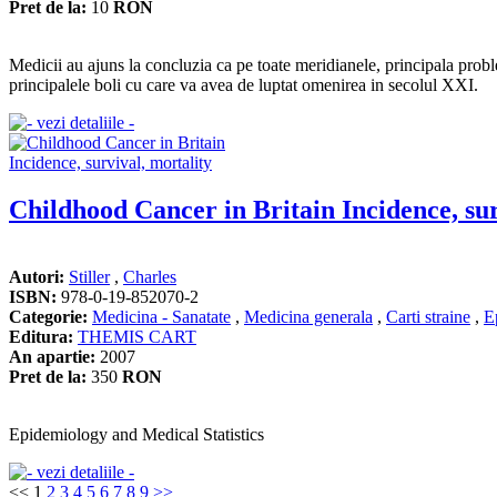
Pret de la:
10
RON
Medicii au ajuns la concluzia ca pe toate meridianele, principala proble
principalele boli cu care va avea de luptat omenirea in secolul XXI.
Childhood Cancer in Britain Incidence, sur
Autori:
Stiller
,
Charles
ISBN:
978-0-19-852070-2
Categorie:
Medicina - Sanatate
,
Medicina generala
,
Carti straine
,
E
Editura:
THEMIS CART
An apartie:
2007
Pret de la:
350
RON
Epidemiology and Medical Statistics
<<
1
2
3
4
5
6
7
8
9
>>