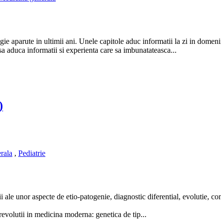
e aparute in ultimii ani. Unele capitole aduc informatii la zi in domenii 
sa aduca informatii si experienta care sa imbunatateasca...
)
rala
,
Pediatrie
 ale unor aspecte de etio-patogenie, diagnostic diferential, evolutie, com
revolutii in medicina moderna: genetica de tip...