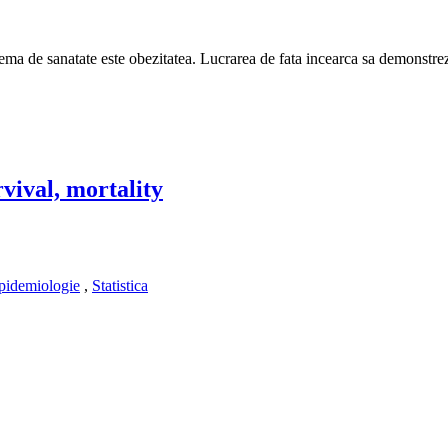
ma de sanatate este obezitatea. Lucrarea de fata incearca sa demonstreze ro
vival, mortality
pidemiologie
,
Statistica