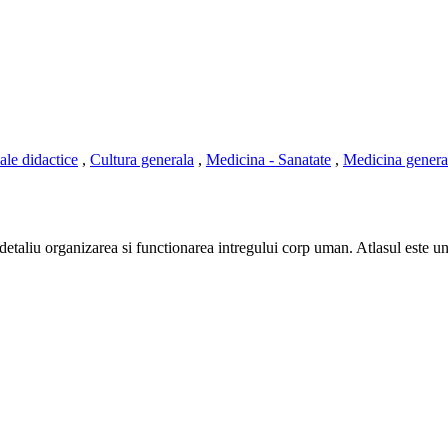
ale didactice
,
Cultura generala
,
Medicina - Sanatate
,
Medicina genera
 detaliu organizarea si functionarea intregului corp uman. Atlasul este uni