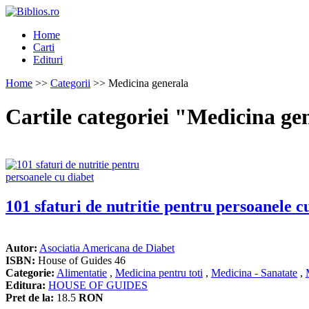
Home
Carti
Edituri
Home
>>
Categorii
>> Medicina generala
Cartile categoriei "Medicina ge
101 sfaturi de nutritie pentru persoanele c
Autor:
Asociatia Americana de Diabet
ISBN:
House of Guides 46
Categorie:
Alimentatie
,
Medicina pentru toti
,
Medicina - Sanatate
,
Editura:
HOUSE OF GUIDES
Pret de la:
18.5
RON