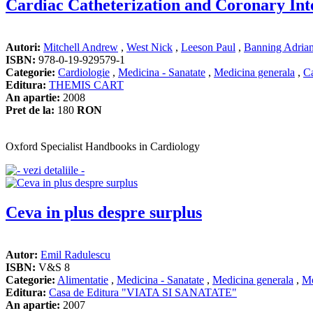
Cardiac Catheterization and Coronary Int
Autori:
Mitchell Andrew
,
West Nick
,
Leeson Paul
,
Banning Adria
ISBN:
978-0-19-929579-1
Categorie:
Cardiologie
,
Medicina - Sanatate
,
Medicina generala
,
Ca
Editura:
THEMIS CART
An apartie:
2008
Pret de la:
180
RON
Oxford Specialist Handbooks in Cardiology
Ceva in plus despre surplus
Autor:
Emil Radulescu
ISBN:
V&S 8
Categorie:
Alimentatie
,
Medicina - Sanatate
,
Medicina generala
,
Me
Editura:
Casa de Editura "VIATA SI SANATATE"
An apartie:
2007