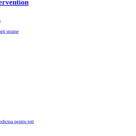
ervention
n
rti straine
dicina pentru toti