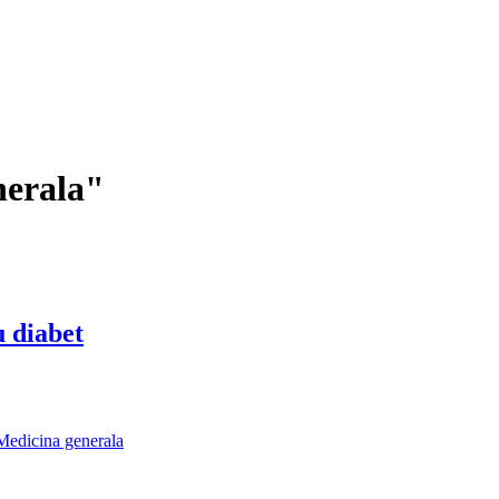
nerala"
u diabet
Medicina generala