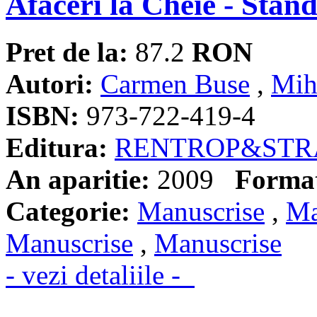
Afaceri la Cheie - Stan
Pret de la:
87.2
RON
Autori:
Carmen Buse
,
Mih
ISBN:
973-722-419-4
Editura:
RENTROP&STR
An aparitie:
2009
Forma
Categorie:
Manuscrise
,
Ma
Manuscrise
,
Manuscrise
- vezi detaliile -