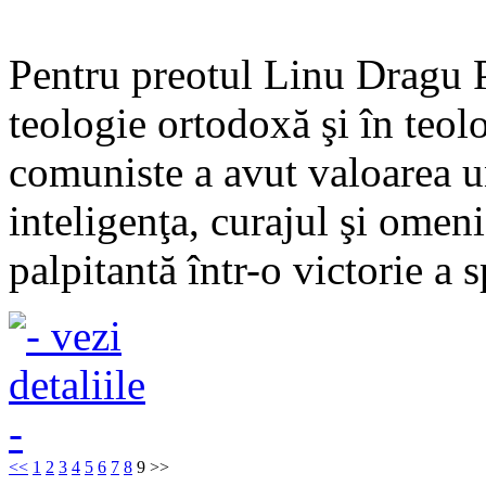
Pentru preotul Linu Dragu P
teologie ortodoxă şi în teolo
comuniste a avut valoarea un
inteligenţa, curajul şi omen
palpitantă într-o victorie a s
<<
1
2
3
4
5
6
7
8
9
>>