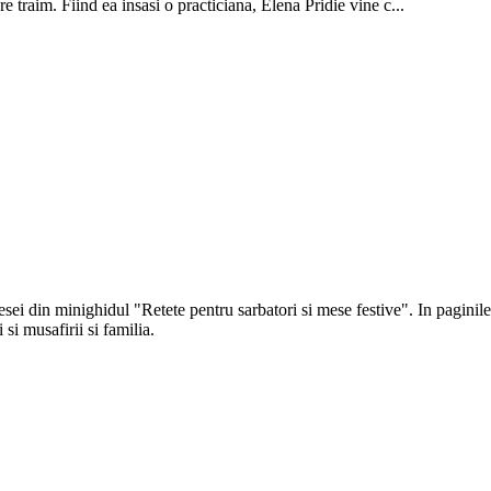
 traim. Fiind ea insasi o practiciana, Elena Pridie vine c...
esei din minighidul "Retete pentru sarbatori si mese festive". In paginile 
si musafirii si familia.