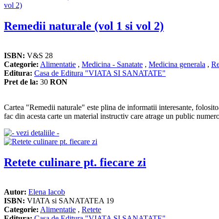
Remedii naturale (vol 1 si vol 2)
ISBN:
V&S 28
Categorie:
Alimentatie
,
Medicina - Sanatate
,
Medicina generala
,
Re
Editura:
Casa de Editura "VIATA SI SANATATE"
Pret de la:
30
RON
Cartea "Remedii naturale" este plina de informatii interesante, folositoare
fac din acesta carte un material instructiv care atrage un public numer
Retete culinare pt. fiecare zi
Autor:
Elena Iacob
ISBN:
VIATA si SANATATEA 19
Categorie:
Alimentatie
,
Retete
Editura:
Casa de Editura "VIATA SI SANATATE"