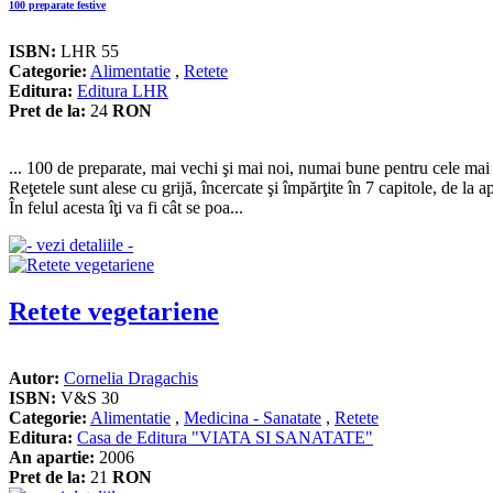
100 preparate festive
ISBN:
LHR 55
Categorie:
Alimentatie
,
Retete
Editura:
Editura LHR
Pret de la:
24
RON
... 100 de preparate, mai vechi şi mai noi, numai bune pentru cele mai 
Reţetele sunt alese cu grijă, încercate şi împărţite în 7 capitole, de la a
În felul acesta îţi va fi cât se poa...
Retete vegetariene
Autor:
Cornelia Dragachis
ISBN:
V&S 30
Categorie:
Alimentatie
,
Medicina - Sanatate
,
Retete
Editura:
Casa de Editura "VIATA SI SANATATE"
An apartie:
2006
Pret de la:
21
RON