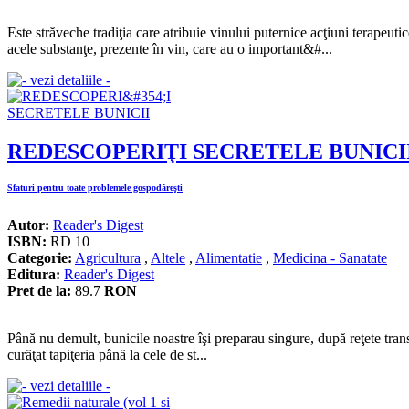
Este străveche tradiţia care atribuie vinului puternice acţiuni terapeuti
acele substanţe, prezente în vin, care au o important&#...
REDESCOPERIŢI SECRETELE BUNICI
Sfaturi pentru toate problemele gospodăreşti
Autor:
Reader's Digest
ISBN:
RD 10
Categorie:
Agricultura
,
Altele
,
Alimentatie
,
Medicina - Sanatate
Editura:
Reader's Digest
Pret de la:
89.7
RON
Până nu demult, bunicile noastre îşi preparau singure, după reţete trans
curăţat tapiţeria până la cele de st...