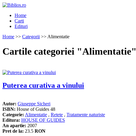
Home
Carti
Edituri
Home
>>
Categorii
>> Alimentatie
Cartile categoriei "Alimentatie
Puterea curativa a vinului
Autor:
Giuseppe Sicheri
ISBN:
House of Guides 48
Categorie:
Alimentatie
,
Retete
,
Tratamente naturiste
Editura:
HOUSE OF GUIDES
An apartie:
2007
Pret de la:
23.5
RON