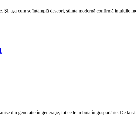
ce. Şi, aşa cum se întâmplă deseori, ştiinţa modernă confirmă intuiţiile me
I
mise din generaţie în generaţie, tot ce le trebuia în gospodărie. De la s