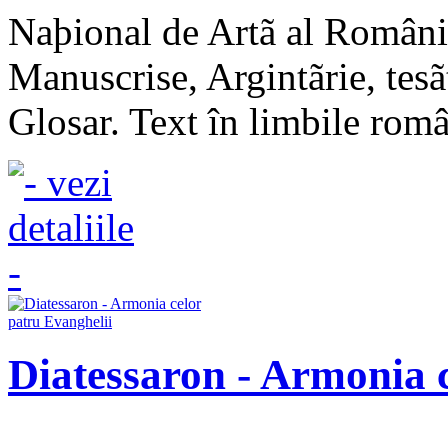
Naþional de Artã al Românie
Manuscrise, Argintãrie, tesã
Glosar. Text în limbile româ
Diatessaron - Armonia 