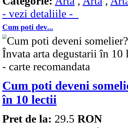
Categorie:
Arta
,
Arta
,
Art
- vezi detaliile -
Cum poti dev...
Cum poti deveni somelie
în 10 lectii
Pret de la:
29.5
RON