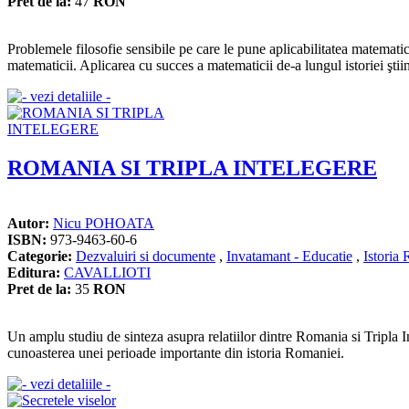
Pret de la:
47
RON
Problemele filosofie sensibile pe care le pune aplicabilitatea matematicii
matematicii. Aplicarea cu succes a matematicii de-a lungul istoriei ştiinţ
ROMANIA SI TRIPLA INTELEGERE
Autor:
Nicu POHOATA
ISBN:
973-9463-60-6
Categorie:
Dezvaluiri si documente
,
Invatamant - Educatie
,
Istoria
Editura:
CAVALLIOTI
Pret de la:
35
RON
Un amplu studiu de sinteza asupra relatiilor dintre Romania si Tripla Int
cunoasterea unei perioade importante din istoria Romaniei.