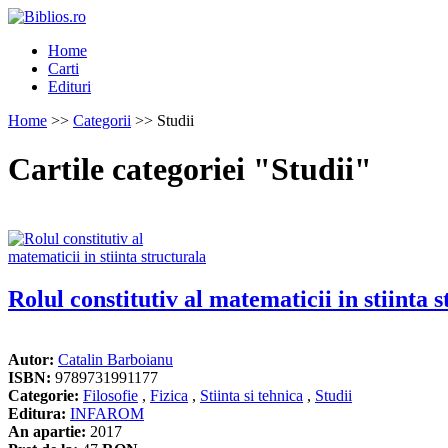
Home
Carti
Edituri
Home
>>
Categorii
>> Studii
Cartile categoriei "Studii"
Rolul constitutiv al matematicii in stiinta 
Autor:
Catalin Barboianu
ISBN:
9789731991177
Categorie:
Filosofie
,
Fizica
,
Stiinta si tehnica
,
Studii
Editura:
INFAROM
An apartie:
2017