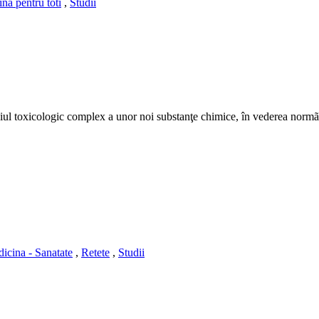
na pentru toti
,
Studii
iul toxicologic complex a unor noi substanţe chimice, în vederea normãrii
icina - Sanatate
,
Retete
,
Studii