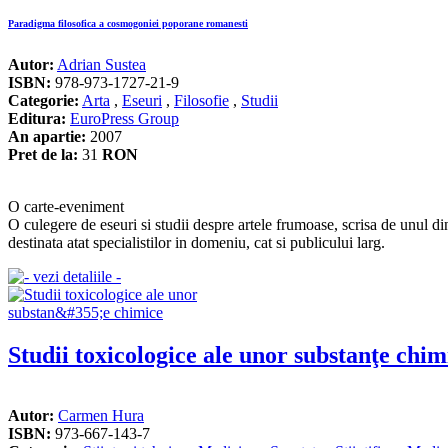
Paradigma filosofica a cosmogoniei poporane romanesti
Autor:
Adrian Sustea
ISBN:
978-973-1727-21-9
Categorie:
Arta
,
Eseuri
,
Filosofie
,
Studii
Editura:
EuroPress Group
An apartie:
2007
Pret de la:
31
RON
O carte-eveniment
O culegere de eseuri si studii despre artele frumoase, scrisa de unul din
destinata atat specialistilor in domeniu, cat si publicului larg.
Studii toxicologice ale unor substanţe chim
Autor:
Carmen Hura
ISBN:
973-667-143-7