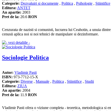
Categorie:
Dezvaluiri si documente
,
Politica
,
Psihologie
,
Stiintifice
Editura:
ANTET
An apartie:
2003
Pret de la:
20.6
RON
Cenzurata de nazisti si comunisti, lucrarea lui Ceahotin, a unuia dintre
cenusii aplica noi si noi tehnici de manipulare si dezinformare.
Sociologie Politica
Autor:
Vladimir Pasti
ISBN:
973-7712-15-X
Categorie:
Diverse
,
Manuale
,
Politica
,
Stiintifice
,
Studii
Editura:
ZIUA
An apartie:
2004
Pret de la:
11.9
RON
Vladimir Pasti ofera o viziune completa - teoretica, metodologica si em