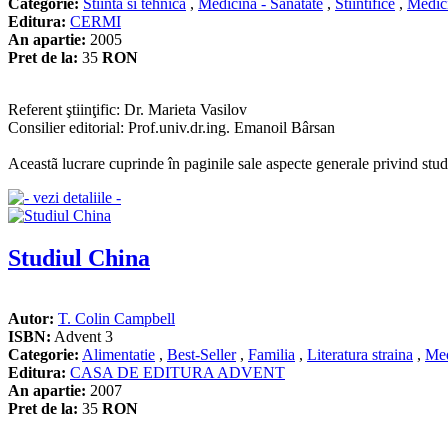
Categorie:
Stiinta si tehnica
,
Medicina - Sanatate
,
Stiintifice
,
Medici
Editura:
CERMI
An apartie:
2005
Pret de la:
35
RON
Referent ştiinţific: Dr. Marieta Vasilov
Consilier editorial: Prof.univ.dr.ing. Emanoil Bârsan
Aceastã lucrare cuprinde în paginile sale aspecte generale privind stud
Studiul China
Autor:
T. Colin Campbell
ISBN:
Advent 3
Categorie:
Alimentatie
,
Best-Seller
,
Familia
,
Literatura straina
,
Med
Editura:
CASA DE EDITURA ADVENT
An apartie:
2007
Pret de la:
35
RON