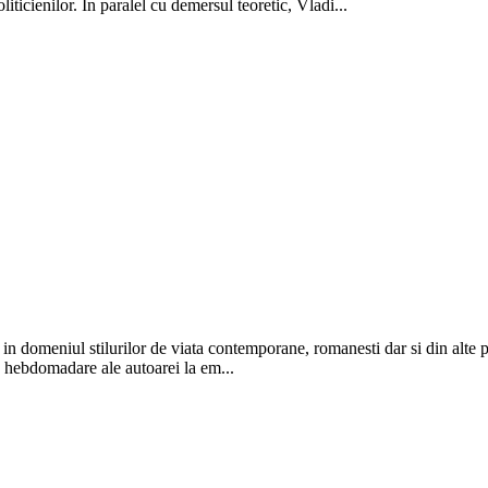
oliticienilor. In paralel cu demersul teoretic, Vladi...
in domeniul stilurilor de viata contemporane, romanesti dar si din alte pa
le hebdomadare ale autoarei la em...