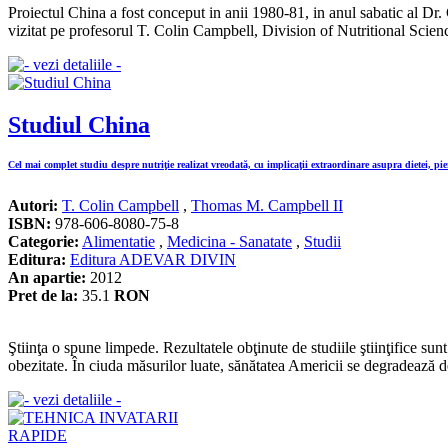
Proiectul China a fost conceput in anii 1980-81, in anul sabatic al Dr
vizitat pe profesorul T. Colin Campbell, Division of Nutritional Scienc
Studiul China
Cel mai complet studiu despre nutriţie realizat vreodată, cu implicaţii extraordinare asupra dietei, pie
Autori:
T. Colin Campbell
,
Thomas M. Campbell II
ISBN:
978-606-8080-75-8
Categorie:
Alimentatie
,
Medicina - Sanatate
,
Studii
Editura:
Editura ADEVAR DIVIN
An apartie:
2012
Pret de la:
35.1
RON
Ştiinţa o spune limpede. Rezultatele obţinute de studiile ştiinţifice sun
obezitate. În ciuda măsurilor luate, sănătatea Americii se degradează de 