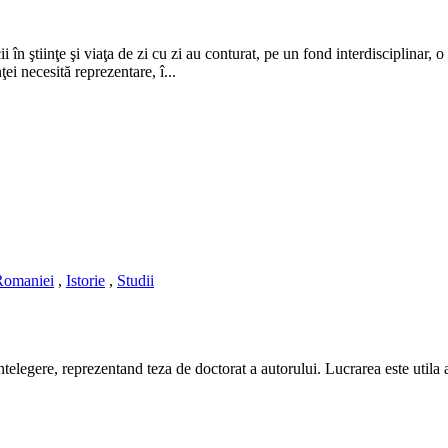
 în ştiinţe şi viaţa de zi cu zi au conturat, pe un fond interdisciplinar, o 
ei necesită reprezentare, î...
 Romaniei
,
Istorie
,
Studii
elegere, reprezentand teza de doctorat a autorului. Lucrarea este utila ata