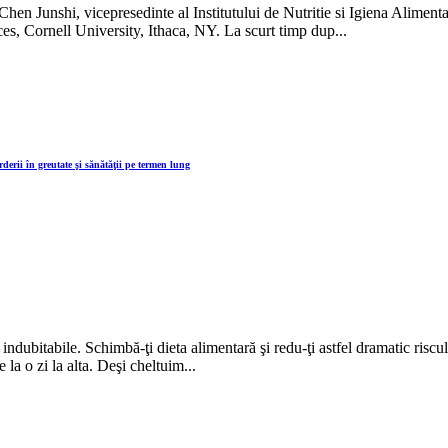
. Chen Junshi, vicepresedinte al Institutului de Nutritie si Igiena Alime
es, Cornell University, Ithaca, NY. La scurt timp dup...
rderii în greutate şi sănătăţii pe termen lung
t indubitabile. Schimbă-ţi dieta alimentară şi redu-ţi astfel dramatic risc
la o zi la alta. Deşi cheltuim...