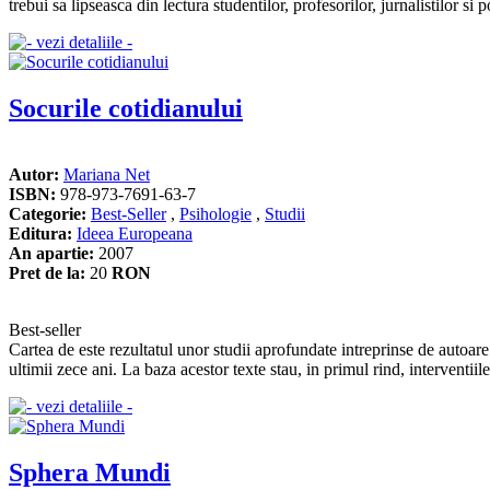
trebui sa lipseasca din lectura studentilor, profesorilor, jurnalistilor si p
Socurile cotidianului
Autor:
Mariana Net
ISBN:
978-973-7691-63-7
Categorie:
Best-Seller
,
Psihologie
,
Studii
Editura:
Ideea Europeana
An apartie:
2007
Pret de la:
20
RON
Best-seller
Cartea de este rezultatul unor studii aprofundate intreprinse de autoare 
ultimii zece ani. La baza acestor texte stau, in primul rind, interventii
Sphera Mundi