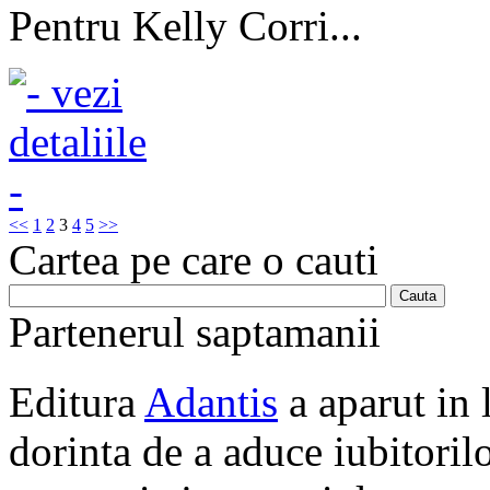
Pentru Kelly Corri...
<<
1
2
3
4
5
>>
Cartea pe care o cauti
Partenerul saptamanii
Editura
Adantis
a aparut in 
dorinta de a aduce iubitorilo