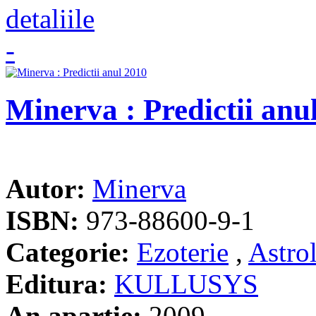
Minerva : Predictii anu
Autor:
Minerva
ISBN:
973-88600-9-1
Categorie:
Ezoterie
,
Astro
Editura:
KULLUSYS
An apartie:
2009