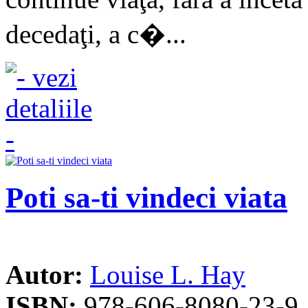
decedaţi, a c�...
Poti sa-ti vindeci viata
Autor:
Louise L. Hay
ISBN:
978-606-8080-23-9