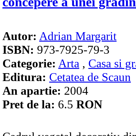
concepere a unei grădin
Autor:
Adrian Margarit
ISBN:
973-7925-79-3
Categorie:
Arta
,
Casa si g
Editura:
Cetatea de Scaun
An apartie:
2004
Pret de la:
6.5
RON