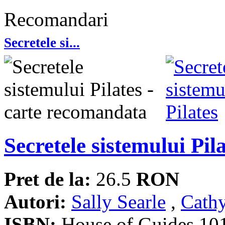
Recomandari
Secretele si...
Secretele sistemului Pil
Pret de la:
26.5
RON
Autori:
Sally Searle
,
Cath
ISBN:
House of Guides 10