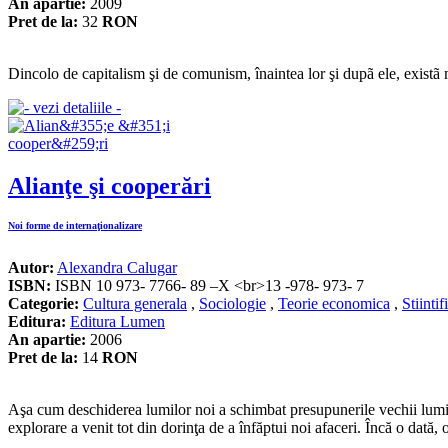
An apartie:
2009
Pret de la:
32
RON
Dincolo de capitalism şi de comunism, înaintea lor şi dupã ele, existã 
Alianţe şi cooperări
Noi forme de internaţionalizare
Autor:
Alexandra Calugar
ISBN:
ISBN 10 973- 7766- 89 –X <br>13 -978- 973- 7
Categorie:
Cultura generala
,
Sociologie
,
Teorie economica
,
Stiintif
Editura:
Editura Lumen
An apartie:
2006
Pret de la:
14
RON
Aşa cum deschiderea lumilor noi a schimbat presupunerile vechii lumi, t
explorare a venit tot din dorinţa de a înfăptui noi afaceri. Încă o dată, o