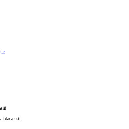
gie
sii!
t daca esti: