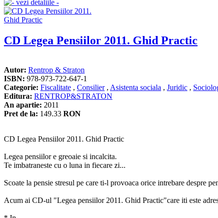
CD Legea Pensiilor 2011. Ghid Practic
Autor:
Rentrop & Straton
ISBN:
978-973-722-647-1
Categorie:
Fiscalitate
,
Consilier
,
Asistenta sociala
,
Juridic
,
Sociolo
Editura:
RENTROP&STRATON
An apartie:
2011
Pret de la:
149.33
RON
CD Legea Pensiilor 2011. Ghid Practic
Legea pensiilor e greoaie si incalcita.
Te imbatraneste cu o luna in fiecare zi...
Scoate la pensie stresul pe care ti-l provoaca orice intrebare despre pen
Acum ai CD-ul "Legea pensiilor 2011. Ghid Practic"care iti este adresa
* In...