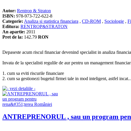
Autor:
Rentrop & Straton
ISBN:
978-973-722-622-8
Categorie:
Analiza si statistica financiara
,
CD-ROM
,
Sociologie
,
F
Editura:
RENTROP&STRATON
An apartie:
2011
Pret de la:
142.79
RON
Depaseste acum riscul financiar devenind specialist in analiza financiara
Invata de la specialisti regulile de aur pentru un management financiar 
1. cum sa eviti riscurile financiare
2. cum sa gestionezi bugetul firmei tale in mod inteligent, astfel incat..
ANTREPRENORUL , sau un program pentr