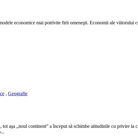
modele economice mai potrivite firii omeneşti. Economii ale viitorului cu
ice
,
Geografie
ot aşa „noul continent” a început să schimbe atitudinile cu privire la cr
...