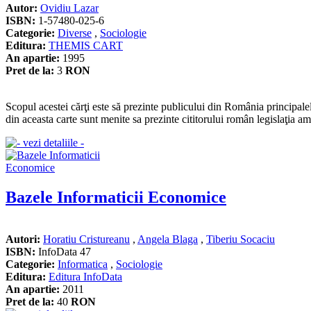
Autor:
Ovidiu Lazar
ISBN:
1-57480-025-6
Categorie:
Diverse
,
Sociologie
Editura:
THEMIS CART
An apartie:
1995
Pret de la:
3
RON
Scopul acestei cărţi este să prezinte publicului din România principal
din aceasta carte sunt menite sa prezinte cititorului român legislaţia a
Bazele Informaticii Economice
Autori:
Horatiu Cristureanu
,
Angela Blaga
,
Tiberiu Socaciu
ISBN:
InfoData 47
Categorie:
Informatica
,
Sociologie
Editura:
Editura InfoData
An apartie:
2011
Pret de la:
40
RON