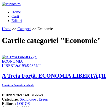
Home
Carti
Edituri
Home
>>
Categorii
>> Economie
Cartile categoriei "Economie"
A Treia Forţã. ECONOMIA LIBERTÃŢII
Renaşterea României profunde
ISBN:
978-973-8131-66-8
Categorie:
Sociologie
,
Eseuri
Editura:
LOGOS