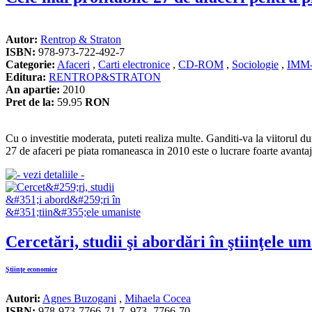
Autor:
Rentrop & Straton
ISBN:
978-973-722-492-7
Categorie:
Afaceri
,
Carti electronice
,
CD-ROM
,
Sociologie
,
IMM-
Editura:
RENTROP&STRATON
An apartie:
2010
Pret de la:
59.95
RON
Cu o investitie moderata, puteti realiza multe. Ganditi-va la viitorul 
27 de afaceri pe piata romaneasca in 2010 este o lucrare foarte avantaj
Cercetări, studii şi abordări în ştiinţele u
Ştiinţe economice
Autori:
Agnes Buzogani
,
Mihaela Cocea
ISBN:
978-973-7766-71-7, 973- 7766-70-