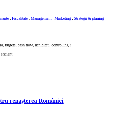
inante
,
Fiscalitate
,
Management
,
Marketing
,
Strategii & planing
, bugete, cash flow, lichiditati, controlling !
eficient:
.
u renaşterea României