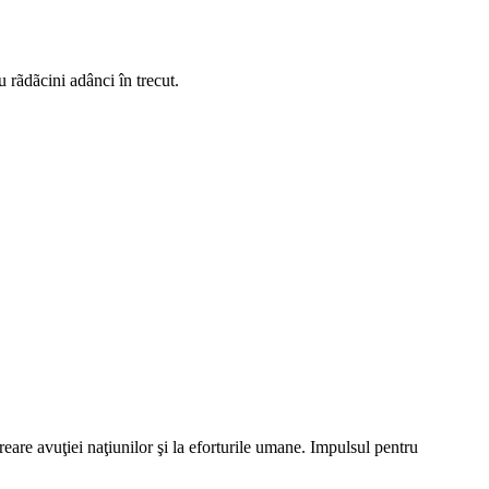
 rãdãcini adânci în trecut.
eare avuţiei naţiunilor şi la eforturile umane. Impulsul pentru