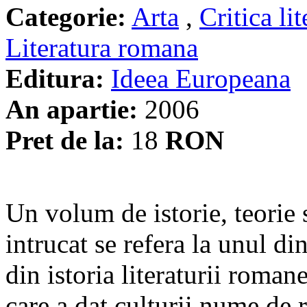
Categorie:
Arta
,
Critica lit
Literatura romana
Editura:
Ideea Europeana
An apartie:
2006
Pret de la:
18
RON
Un volum de istorie, teorie si
intrucat se refera la unul di
din istoria literaturii roman
care a dat culturii nume de 