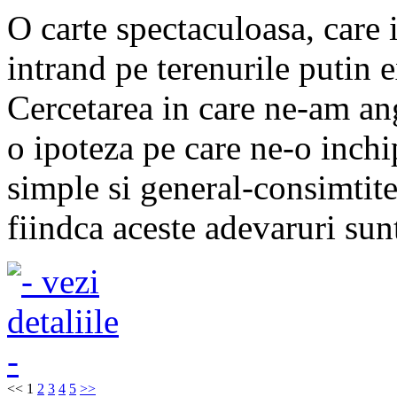
O carte spectaculoasa, care 
intrand pe terenurile putin 
Cercetarea in care ne-am anga
o ipoteza pe care ne-o inch
simple si general-consimtit
fiindca aceste adevaruri sunt
<<
1
2
3
4
5
>>