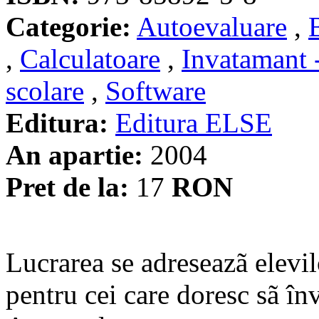
Categorie:
Autoevaluare
,
,
Calculatoare
,
Invatamant 
scolare
,
Software
Editura:
Editura ELSE
An apartie:
2004
Pret de la:
17
RON
Lucrarea se adreseazã elevilo
pentru cei care doresc sã î