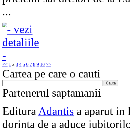
...
<<
1
2
3
4
5
6
7
8
9
10
>>
Cartea pe care o cauti
Partenerul saptamanii
Editura
Adantis
a aparut in 
dorinta de a aduce iubitorilo