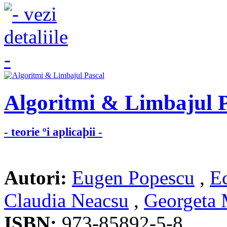
Algoritmi & Limbajul P
- teorie ºi aplicaþii -
Autori:
Eugen Popescu
,
Ec
Claudia Neacsu
,
Georgeta
ISBN:
973-85892-5-8