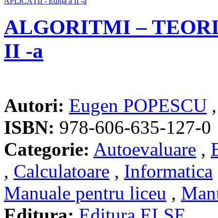
ALGORITMI – TEORIE 
II -a
Autori:
Eugen POPESCU
ISBN:
978-606-635-127-0
Categorie:
Autoevaluare
,
,
Calculatoare
,
Informatica
Manuale pentru liceu
,
Manu
Editura:
Editura ELSE