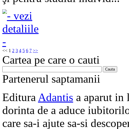
<<
1
2
3
4
5
6
7
>>
Cartea pe care o cauti
Partenerul saptamanii
Editura
Adantis
a aparut in 
dorinta de a aduce iubitorilo
care sa-i ajute sa-si descope