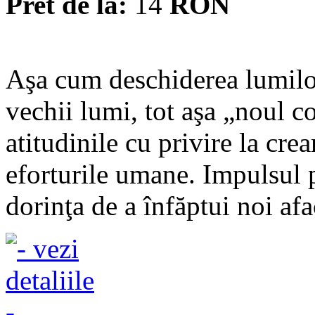
Pret de la:
14
RON
Aşa cum deschiderea lumilo
vechii lumi, tot aşa „noul c
atitudinile cu privire la crea
eforturile umane. Impulsul p
dorinţa de a înfăptui noi afac