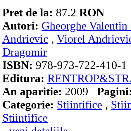
Pret de la:
87.2
RON
Autori:
Gheorghe Valenti
Andrievic
,
Viorel Andrievi
Dragomir
ISBN:
978-973-722-410-1
Editura:
RENTROP&STR
An aparitie:
2009
Pagini
Categorie:
Stiintifice
,
Stii
Stiintifice
- vezi detaliile -