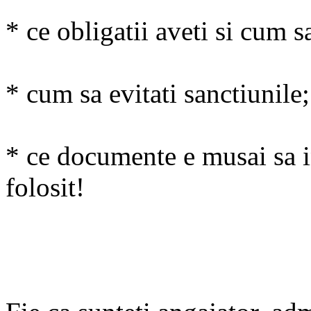
* ce obligatii aveti si cum s
Fie ca sunteti angajator, ad
* cum sa evitati sanctiunile;
institutii, trebuie sa respect
pe care le aveti in domeniul
* ce documente e musai sa i
reritoare la apararea impotri
folosit!
greu de inteles si, prin urm
si dau atat de multe amenzi
10.000 de lei!