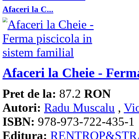
Afaceri la C...
Afaceri la Cheie - Ferma
Pret de la:
87.2
RON
Autori:
Radu Muscalu
,
Vio
ISBN:
978-973-722-435-1
Editura:
RENTROP&STR