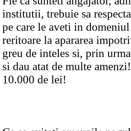
Fie ca sunteti angajator, ad
institutii, trebuie sa respect
pe care le aveti in domeniul
Ca sa evitati amenzile pagub
reritoare la apararea impotri
greu de inteles si, prin urm
si dau atat de multe amenzi
10.000 de lei!