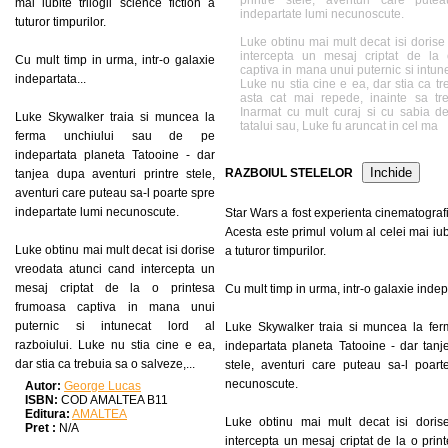
printre stele, aventuri care pute
mai iubite trilogii science fiction a
indepartate lumi necunoscute.
tuturor timpurilor.
Luke obtinu mai mult decat isi dorise
intercepta un mesaj criptat de la
Cu mult timp in urma, intr-o galaxie
captiva in mana unui puternic si intune
indepartata...
Luke nu stia cine e ea, dar stia ca tr
asta cat mai repede, inainte sa tr
Inarmat cu mult curaj si cu sabia d
Luke Skywalker traia si muncea la
tatalui sau, Luke fu aruncat in cel ma
ferma unchiului sau de pe
indepartata planeta Tatooine - dar
Inchide
RAZBOIUL STELELOR
tanjea dupa aventuri printre stele,
aventuri care puteau sa-l poarte spre
indepartate lumi necunoscute.
Star Wars a fost experienta cinematograf
Acesta este primul volum al celei mai iubit
Luke obtinu mai mult decat isi dorise
a tuturor timpurilor.
vreodata atunci cand intercepta un
mesaj criptat de la o printesa
Cu mult timp in urma, intr-o galaxie indepa
frumoasa captiva in mana unui
puternic si intunecat lord al
Luke Skywalker traia si muncea la fer
razboiului. Luke nu stia cine e ea,
indepartata planeta Tatooine - dar tanj
dar stia ca trebuia sa o salveze,...
stele, aventuri care puteau sa-l poart
necunoscute.
Autor:
George Lucas
ISBN:
COD AMALTEA B11
Editura:
AMALTEA
Luke obtinu mai mult decat isi doris
Pret :
N/A
intercepta un mesaj criptat de la o prin