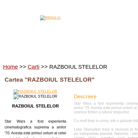
Home
Carti
Edituri
Home
>>
Carti
>> RAZBOIUL STELELOR
Cartea "RAZBOIUL STELELOR"
Descriere
Star Wars a fost experienta cinem
RAZBOIUL STELELOR
anilor '70. Acesta este primul volum al c
science fiction a tuturor timpurilor.
Cu mult timp in urma, intr-o galaxie ind
Star Wars a fost experienta
cinematografica suprema a anilor
Luke Skywalker traia si muncea la f
'70. Acesta este primul volum al celei
pe indepartata planeta Tatooine - dar