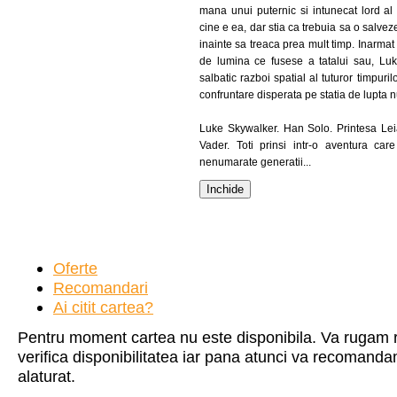
mana unui puternic si intunecat lord al 
cine e ea, dar stia ca trebuia sa o salvez
inainte sa treaca prea mult timp. Inarmat 
de lumina ce fusese a tatalui sau, Luk
salbatic razboi spatial al tuturor timpuril
confruntare disperata pe statia de lupta n
Luke Skywalker. Han Solo. Printesa Le
Vader. Toti prinsi intr-o aventura car
nenumarate generatii...
Inchide
Oferte
Recomandari
Ai citit cartea?
Pentru moment cartea nu este disponibila. Va rugam re
verifica disponibilitatea iar pana atunci va recomandam
alaturat.