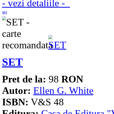
- vezi detaliile -
SET
SET
Pret de la:
98
RON
Autor:
Ellen G. White
ISBN:
V&S 48
Editura:
Casa de Editura