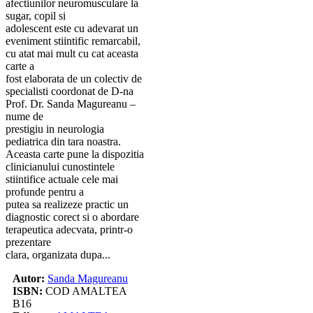
afectiunilor neuromusculare la
sugar, copil si
adolescent este cu adevarat un
eveniment stiintific remarcabil,
cu atat mai mult cu cat aceasta
carte a
fost elaborata de un colectiv de
specialisti coordonat de D-na
Prof. Dr. Sanda Magureanu –
nume de
prestigiu in neurologia
pediatrica din tara noastra.
Aceasta carte pune la dispozitia
clinicianului cunostintele
stiintifice actuale cele mai
profunde pentru a
putea sa realizeze practic un
diagnostic corect si o abordare
terapeutica adecvata, printr-o
prezentare
clara, organizata dupa...
Autor:
Sanda Magureanu
ISBN:
COD AMALTEA
B16