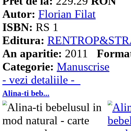
Pret de la:
229.29
RON
Autor:
Florian Filat
ISBN:
RS 1
Editura:
RENTROP&STR
An aparitie:
2011
Forma
Categorie:
Manuscrise
- vezi detaliile -
Alina-ti beb...