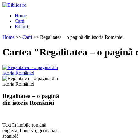
Home
Carti
Edituri
Home
>>
Carti
>> Regalitatea – o paginã din istoria României
Cartea "Regalitatea – o paginã 
Regalitatea – o paginã
din istoria României
Text în limbile românã,
englezã, francezã, germanã si
spaniolã.