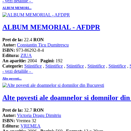
- vezi detaliile -
ALBUM MEMORI...
ALBUM MEMORIAL - AFDPR
Pret de la:
22.4
RON
Autor:
Constantin Ticu Dumitrescu
ISBN:
973-86292-8-4
Editura:
ZIUA
An aparitie:
2004
Pagini:
192
Categorie:
Stiintifice
,
Stiintifice
,
Stiintifice
,
Stiintifice
,
Stiintifice
,
- vezi detaliile -
Alte povesti...
Alte povesti ale doamnelor si domnilor din
Pret de la:
32.7
RON
Autor:
Victoria Dragu Dimitriu
ISBN:
Vremea 32
Editura:
VREMEA