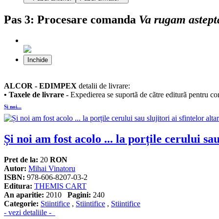
Pas 3:
Procesare comanda
Va rugam astept
Inchide
ALCOR - EDIMPEX
detalii de livrare:
• Taxele de livrare -
Expedierea se suportã de cãtre editurã pentru com
Și noi...
Și noi am fost acolo ... la porțile cerului sa
Pret de la:
20
RON
Autor:
Mihai Vinatoru
ISBN:
978-606-8207-03-2
Editura:
THEMIS CART
An aparitie:
2010
Pagini:
240
Categorie:
Stiintifice
,
Stiintifice
,
Stiintifice
- vezi detaliile -