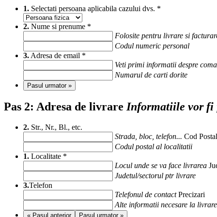
1.
Selectati persoana aplicabila cazului dvs.
*
2.
Nume si prenume
*
Folosite pentru livrare si facturar
Codul numeric personal
3.
Adresa de email
*
Veti primi informatii despre com
Numarul de carti dorite
Pasul urmator »
Pas 2:
Adresa de livrare
Informatiile vor fi
2.
Str., Nr., Bl., etc.
Strada, bloc, telefon...
Cod Posta
Codul postal al localitatii
1.
Localitate
*
Locul unde se va face livrarea
Ju
Judetul/sectorul ptr livrare
3.
Telefon
Telefonul de contact
Precizari
Alte informatii necesare la livrare
« Pasul anterior
Pasul urmator »