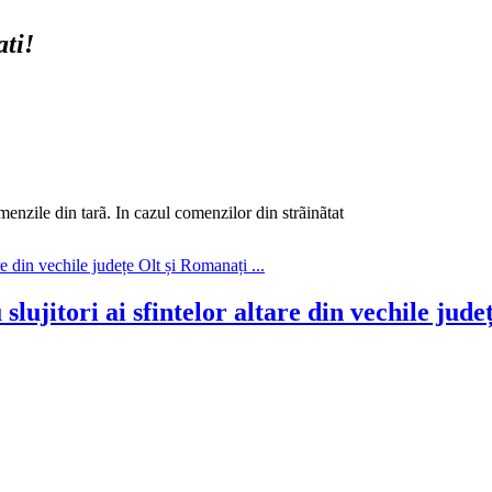
ati!
enzile din tarã. In cazul comenzilor din strãinãtat
u slujitori ai sfintelor altare din vechile jude