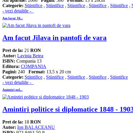
An aparitie:
2006
Pagini:
560
Format:
13 x 20cm
Categorie:
Stiintifice
,
Stiintifice
,
Stiintifice
,
Stiintifice
,
Stiintifice
,
- vezi detaliile -
Am facut Jil...
Am facut Jilava in pantofi de vara
Pret de la:
21
RON
Autor:
Lavinia Betea
ISBN:
Compania 13
Editura:
COMPANIA
Pagini:
240
Format:
13,5 x 20 cm
Categorie:
Stiintifice
,
Stiintifice
,
Stiintifice
,
Stiintifice
,
Stiintifice
- vezi detaliile -
Amintiri pol...
Amintiri politice si diplomatice 1848 - 190
Pret de la:
18
RON
Autor:
Ion BALACEANU
ISBN:
973-9463-50-9