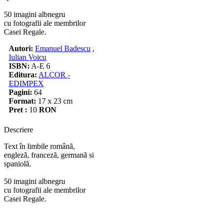
50 imagini albnegru
cu fotografii ale membrilor
Casei Regale.
Autori:
Emanuel Badescu
,
Iulian Voicu
ISBN:
A-E 6
Editura:
ALCOR -
EDIMPEX
Pagini:
64
Format:
17 x 23 cm
Pret :
10
RON
Descriere
Text în limbile românã,
englezã, francezã, germanã si
spaniolã.
50 imagini albnegru
cu fotografii ale membrilor
Casei Regale.