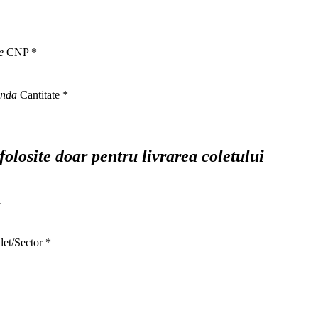
e
CNP
*
anda
Cantitate
*
 folosite doar pentru livrarea coletului
l
det/Sector
*