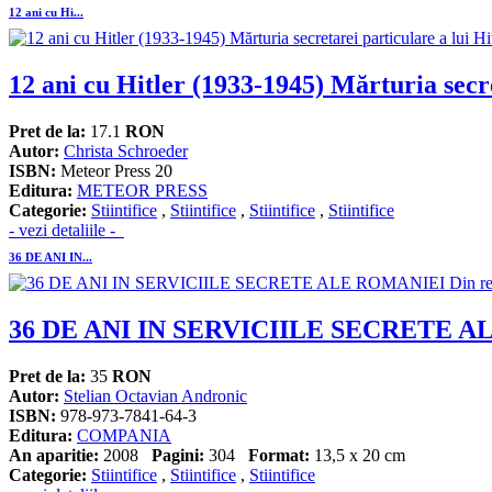
12 ani cu Hi...
12 ani cu Hitler (1933-1945) Mărturia secre
Pret de la:
17.1
RON
Autor:
Christa Schroeder
ISBN:
Meteor Press 20
Editura:
METEOR PRESS
Categorie:
Stiintifice
,
Stiintifice
,
Stiintifice
,
Stiintifice
- vezi detaliile -
36 DE ANI IN...
36 DE ANI IN SERVICIILE SECRETE ALE
Pret de la:
35
RON
Autor:
Stelian Octavian Andronic
ISBN:
978-973-7841-64-3
Editura:
COMPANIA
An aparitie:
2008
Pagini:
304
Format:
13,5 x 20 cm
Categorie:
Stiintifice
,
Stiintifice
,
Stiintifice