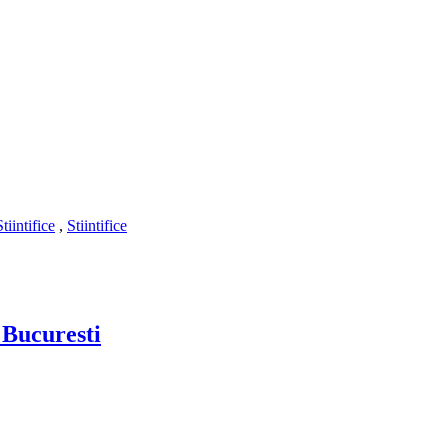
Stiintifice
,
Stiintifice
 Bucuresti