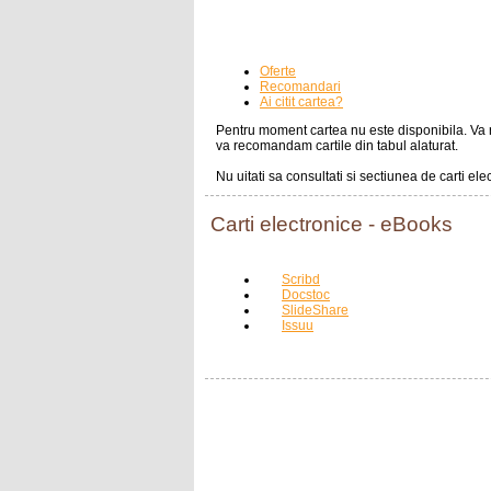
Oferte
Recomandari
Ai citit cartea?
Pentru moment cartea nu este disponibila. Va ru
va recomandam cartile din tabul alaturat.
Nu uitati sa consultati si sectiunea de carti el
Carti electronice - eBooks
Scribd
Docstoc
SlideShare
Issuu