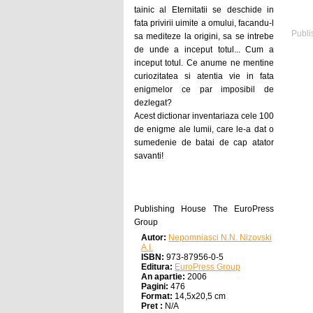
tainic al Eternitatii se deschide in
fata privirii uimite a omului, facandu-l
Publi
sa mediteze la origini, sa se intrebe
de unde a inceput totul... Cum a
inceput totul. Ce anume ne mentine
curiozitatea si atentia vie in fata
enigmelor ce par imposibil de
dezlegat?
Acest dictionar inventariaza cele 100
de enigme ale lumii, care le-a dat o
sumedenie de batai de cap atator
savanti!
Publishing House The EuroPress
Group
Autor:
Nepomniasci N.N. Nizovski
A.I.
ISBN:
973-87956-0-5
Editura:
EuroPress Group
An apartie:
2006
Pagini:
476
Format:
14,5x20,5 cm
Pret :
N/A