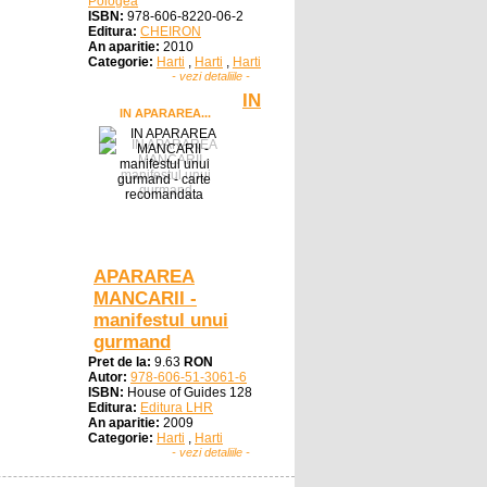
Pologea
ISBN:
978-606-8220-06-2
Editura:
CHEIRON
An aparitie:
2010
Categorie:
Harti
,
Harti
,
Harti
- vezi detaliile -
IN
IN APARAREA...
APARAREA
MANCARII -
manifestul unui
gurmand
Pret de la:
9.63
RON
Autor:
978-606-51-3061-6
ISBN:
House of Guides 128
Editura:
Editura LHR
An aparitie:
2009
Categorie:
Harti
,
Harti
- vezi detaliile -