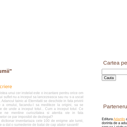
Cartea pe
umii"
criere
listea unui cer instelat este o incantare pentru orice om
rui suflet nu a inceput sa lancezeasca sau nu s-a uscat
. Adancul tainic al Eternitatii se deschide in fata privirii
e a omului, facandu-l sa mediteze la origini, sa se
Parteneru
be de unde a inceput totul... Cum a inceput totul. Ce
e ne mentine curiozitatea si atentia vie in fata
elor ce par imposibil de dezlegat?
Editura
Adantis
a
 dictionar inventariaza cele 100 de enigme ale lumii,
dorinta de a aduc
le-a dat o sumedenie de batai de cap atator savanti!