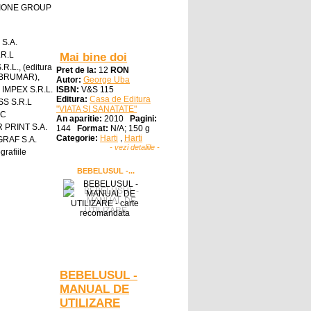
IONE GROUP
 S.A.
.R.L
Mai bine doi
R.L., (editura
Pret de la:
12
RON
a BRUMAR),
Autor:
George Uba
IMPEX S.R.L.
ISBN:
V&S 115
Editura:
Casa de Editura
S S.R.L
"VIATA SI SANATATE"
IC
An aparitie:
2010
Pagini:
 PRINT S.A.
144
Format:
N/A; 150 g
Categorie:
Harti
,
Harti
RAF S.A.
- vezi detaliile -
grafiile
BEBELUSUL -...
BEBELUSUL -
MANUAL DE
UTILIZARE