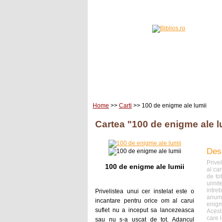
Home
Carti
Edituri
Home
>>
Carti
>> 100 de enigme ale lumii
Cartea "100 de enigme ale l
Des
Prive
100 de enigme ale lumii
al ca
de tot
uimit
intre
Privelistea unui cer instelat este o
anum
incantare pentru orice om al carui
enigm
suflet nu a inceput sa lancezeasca
Acest
care 
sau nu s-a uscat de tot. Adancul