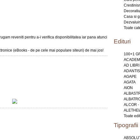
Crestini
Decoratiu
Casa si g
Dezvaluir
Toate cat
gam reveniti pentru a-i verifica disponibilitatea iar pana atunci
Edituri
ectronice (eBooks - de pe cele mai populare siteuri) de mai jos!
100+1 
ACADEMI
AD LIBRI
ADANTIS
AGAPE
AGATA
AION
ALBAST
ALBATR
ALCOR -
ALETHEI
Toate edit
Tipografii
ABSOLUT