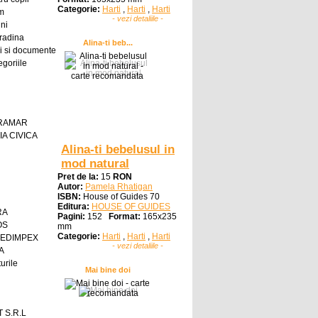
Categorie:
Harti
,
Harti
,
Harti
sm
- vezi detaliile -
ni
radina
Alina-ti beb...
i si documente
egoriile
GRAMAR
A CIVICA
Alina-ti bebelusul in
mod natural
Pret de la:
15
RON
Autor:
Pamela Rhatigan
ISBN:
House of Guides 70
Editura:
HOUSE OF GUIDES
RA
Pagini:
152
Format:
165x235
OS
mm
Categorie:
Harti
,
Harti
,
Harti
 EDIMPEX
- vezi detaliile -
A
urile
Mai bine doi
 S.R.L