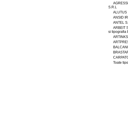
AGRESS
S.R.L
ALUTUS
ANSID IR
ANTEL S
ARBEIT S.
si tipografi
ARTINKS 
ARTPRES
BALCAN
BRASTAR
CARPATG
Toate tipo