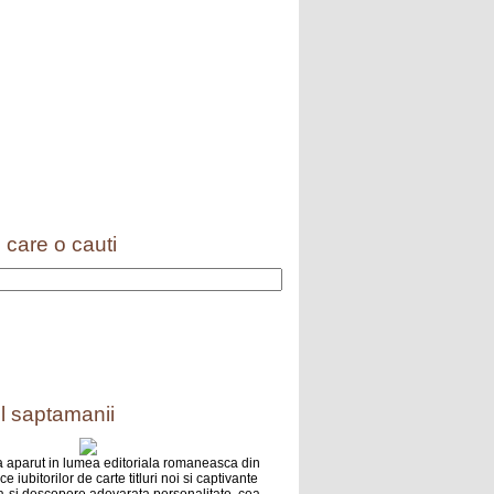
 care o cauti
l saptamanii
 aparut in lumea editoriala romaneasca din
e iubitorilor de carte titluri noi si captivante