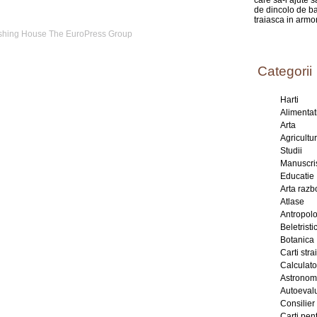
care sa-i ajute 
de dincolo de ba
traiasca in armo
shing House The EuroPress Group
Categorii
Harti
Alimentat
Arta
Agricultu
Studii
Manuscri
Educatie
Arta razb
Atlase
Antropol
Beletristic
Botanica
Carti stra
Calculat
Astronom
Autoeval
Consilier
Carti pent