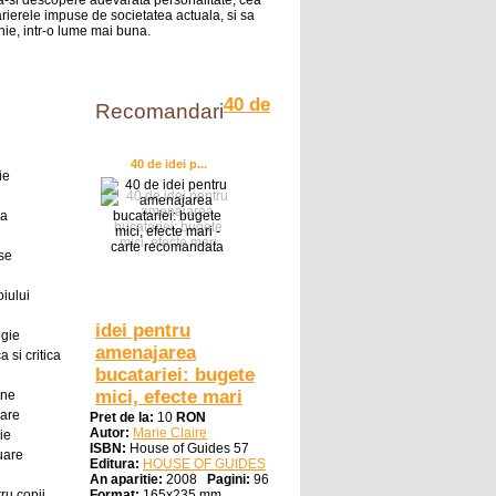
sa-si descopere adevarata personalitate, cea
rierele impuse de societatea actuala, si sa
nie, intr-o lume mai buna.
40 de
Recomandari
40 de idei p...
ie
ra
se
oiului
idei pentru
ogie
amenajarea
a si critica
bucatariei: bugete
mici, efecte mari
ine
oare
Pret de la:
10
RON
Autor:
Marie Claire
ie
ISBN:
House of Guides 57
uare
Editura:
HOUSE OF GUIDES
An aparitie:
2008
Pagini:
96
ru copii
Format:
165x235 mm