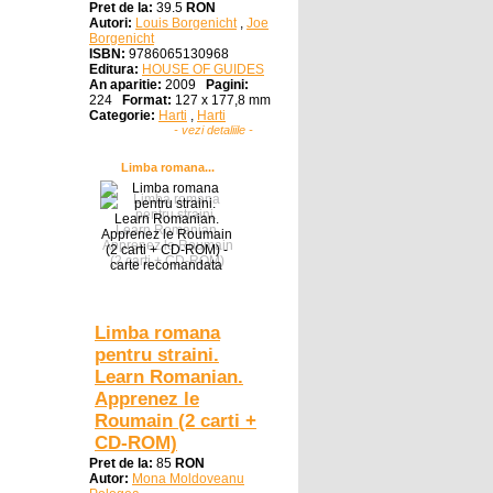
Pret de la:
39.5
RON
Autori:
Louis Borgenicht
,
Joe
Borgenicht
ISBN:
9786065130968
Editura:
HOUSE OF GUIDES
An aparitie:
2009
Pagini:
224
Format:
127 x 177,8 mm
Categorie:
Harti
,
Harti
- vezi detaliile -
Limba romana...
Limba romana
pentru straini.
Learn Romanian.
Apprenez le
Roumain (2 carti +
CD-ROM)
Pret de la:
85
RON
Autor:
Mona Moldoveanu