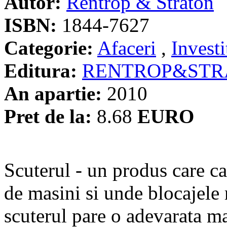
Autor:
Rentrop & Straton
ISBN:
1844-7627
Categorie:
Afaceri
,
Investi
Editura:
RENTROP&STR
An apartie:
2010
Pret de la:
8.68
EURO
Scuterul - un produs care ca
de masini si unde blocajele r
scuterul pare o adevarata m