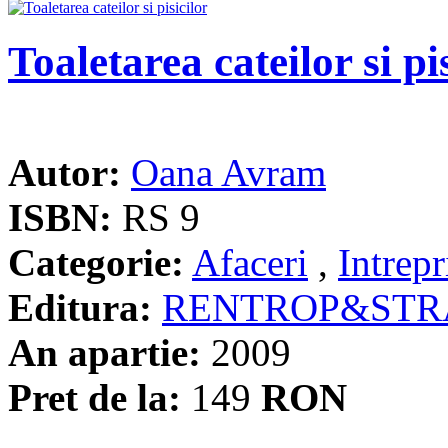
Toaletarea cateilor si pi
Autor:
Oana Avram
ISBN:
RS 9
Categorie:
Afaceri
,
Intrepr
Editura:
RENTROP&STR
An apartie:
2009
Pret de la:
149
RON