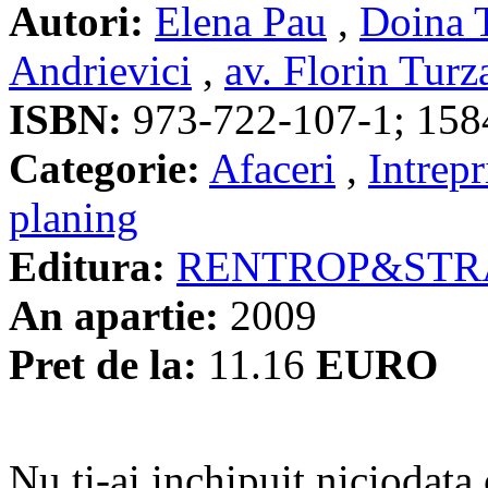
Autori:
Elena Pau
,
Doina 
Andrievici
,
av. Florin Turz
ISBN:
973-722-107-1; 158
Categorie:
Afaceri
,
Intrepr
planing
Editura:
RENTROP&STR
An apartie:
2009
Pret de la:
11.16
EURO
Nu ti-ai inchipuit niciodata